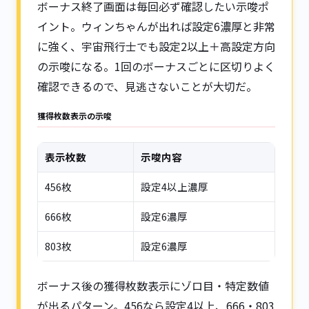
ボーナス終了画面は毎回必ず確認したい示唆ポ
イント。ウィンちゃんが出れば設定6濃厚と非常
に強く、宇宙飛行士でも設定2以上＋高設定方向
の示唆になる。1回のボーナスごとに区切りよく
確認できるので、見逃さないことが大切だ。
獲得枚数表示の示唆
表示枚数
示唆内容
456枚
設定4以上濃厚
666枚
設定6濃厚
803枚
設定6濃厚
ボーナス後の獲得枚数表示にゾロ目・特定数値
が出るパターン。456なら設定4以上、666・803