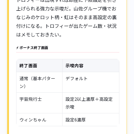
上げられる強力な示唆だ。山佐グループ機でお
なじみのケロット柄・虹はそのまま高設定の裏
付けになる。トロフィーが出たゲーム数・状況
はメモしておきたい。
⚡
ボーナス終了画面
終了画面
示唆内容
通常（基本パター
デフォルト
ン）
宇宙飛行士
設定2以上濃厚＋高設定
示唆
ウィンちゃん
設定6濃厚