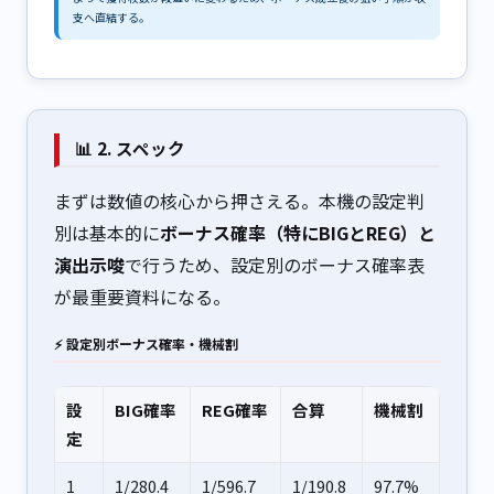
支へ直結する。
📊
2. スペック
まずは数値の核心から押さえる。本機の設定判
別は基本的に
ボーナス確率（特にBIGとREG）と
演出示唆
で行うため、設定別のボーナス確率表
が最重要資料になる。
⚡
設定別ボーナス確率・機械割
設
BIG確率
REG確率
合算
機械割
定
1
1/280.4
1/596.7
1/190.8
97.7%