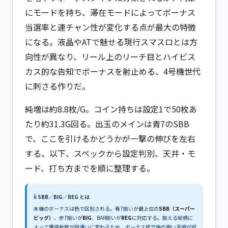
にモードを持ち、滞在モードによってボーナス
当選率と連チャン性が変化する点が最大の特徴
になる。液晶やATで魅せる現行スマスロとは方
向性が異なり、リール上のリーチ目とハイビス
カス的な告知でボーナスを射止める、4号機世代
に刺さる作りだ。
純増は約8.8枚/G。コイン持ちは設定1で50枚あ
たり約31.3G回る。出玉のメインは青7のSBB
で、ここを引けるかどうかが一撃の伸びを左右
する。以下、スペックから設定判別、天井・モ
ード、打ち方までを順に整理する。
ℹ️ SBB／BIG／REG とは
本機のボーナスは色で区別される。青7揃いが最上位の
SBB（スーパー
ビッグ）
、赤7揃いが
BIG
、BAR揃いが
REG
に対応する。揃える絵柄に
よって獲得枚数が段違いに変わるため、ボーナス成立後の狙い手順が収