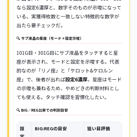
なら設定6濃厚と、数字そのものが示唆になって
いる。実獲得枚数と一致しない特徴的な数字が
出たら要チェックだ。
🔍
サブ液晶の星座（モード＋設定示唆）
101G目・301G目にサブ液晶をタッチすると星
座が表示され、モードと設定を示唆する。代表
的なのが「リノ座」と「ケロット&ケロルン
座」で、後者が出れば
設定6濃厚
。星座はモード
の示唆も兼ねるため、やめどきの判断材料とし
ても使える。タッチ確認を習慣化したい。
🔍
BIG／REG比率での判別目安
設
BIG:REGの目安
狙い目評価
定