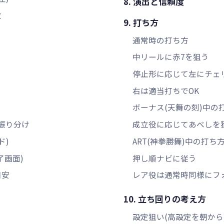
8. 演出と信頼度
数
9. 打ち方
通常時の打ち方
中リールに赤7を狙う
停止形に応じて左にチェ
右は適当打ちでOK
ボーナス(天舞の刻)中の
振り分け
成立役に応じてあべしを
ド)
ART(神拳勝舞)中の打ち
了画面)
押し順ナビに従う
目安
レア役は通常時同様にフ
10. 立ち回りの考え方
設定狙い(高設定を朝から