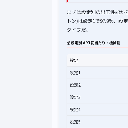
まずは設定別の出玉性能から
トン)は設定1で97.9%、
タイプだ。
💰
設定別 ART初当たり・機械割
設定
設定1
設定2
設定3
設定4
設定5