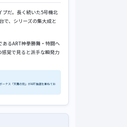
タイプだ。長く続いた5号機北
台で、シリーズの集大成と
であるART神拳勝舞・特闘へ
今の感覚で見ると派手な瞬発力
ボーナス「天舞の刻」がART抽選を兼ねてお