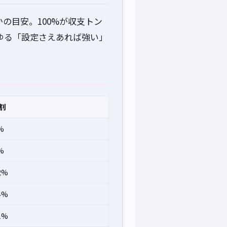
の目安。100%が収支トン
いわゆる「設定さえあれば強い」
割
%
%
2%
4%
1%