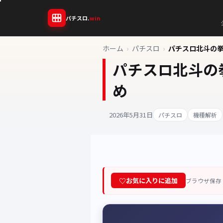
パチスロ.
win
ホーム
パチスロ
パチスロ北斗の拳
パチスロ北斗の
め
2026年5月31日
パチスロ
機種解析
お気に入りに追加
ブラウザ保存