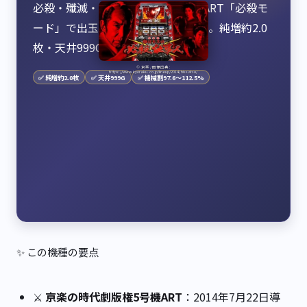
必殺・殲滅・出陣の3種ボーナスとART「必殺モ
ード」で出玉を伸ばす時代劇版権機。純増約2.0
枚・天井999Gの解析まとめ
© 京楽 / 画像出典:
https://www.kyoraku.co.jp/lineup/2014/hissatsu/
✅ 純増約2.0枚
✅ 天井999G
✅ 機械割97.6〜112.5%
✨ この機種の要点
⚔️
京楽の時代劇版権5号機ART
：2014年7月22日導