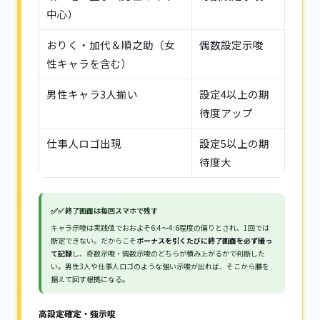
中心）
おりく・加代＆順之助（女
偶数設定示唆
性キャラを含む）
男性キャラ3人揃い
設定4以上の期
待度アップ
仕事人ロゴ出現
設定5以上の期
待度大
✅ 終了画面は毎回スマホで残す
キャラ示唆は実践値でおおよそ6:4〜4:6程度の偏りとされ、1回では
断定できない。だからこそ
ボーナスを引くたびに終了画面を必ず撮っ
て記録
し、奇数示唆・偶数示唆のどちらが積み上がるかで判断した
い。男性3人や仕事人ロゴのような強い示唆が出れば、そこから腰を
据えて回す根拠になる。
高設定確定・強示唆