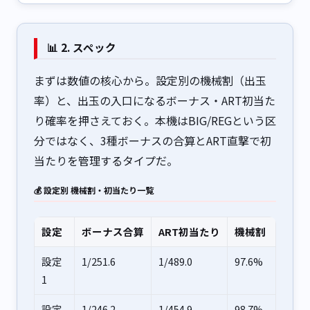
📊
2. スペック
まずは数値の核心から。設定別の機械割（出玉
率）と、出玉の入口になるボーナス・ART初当た
り確率を押さえておく。本機はBIG/REGという区
分ではなく、3種ボーナスの合算とART直撃で初
当たりを管理するタイプだ。
💰
設定別 機械割・初当たり一覧
設定
ボーナス合算
ART初当たり
機械割
設定
1/251.6
1/489.0
97.6%
1
設定
1/246.2
1/454.9
98.7%