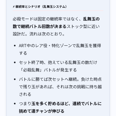
⚡
継続率とシナリオ（乱舞玉システム）
必殺モードは固定の継続率ではなく、
乱舞玉の
数で継続バトル回数が決まる
ストック型に近い
設計だ。流れは次のとおり。
ART中のレア役・特化ゾーンで乱舞玉を獲得
する
セット終了時、抱えている乱舞玉の数だけ
「必殺乱舞」バトルが発生する
バトルに勝てば次セットへ継続。負けた時点
で残り玉があれば、それは次の挑戦に持ち越
される
つまり
玉を多く貯めるほど、連続でバトルに
挑めて連チャンが伸びる