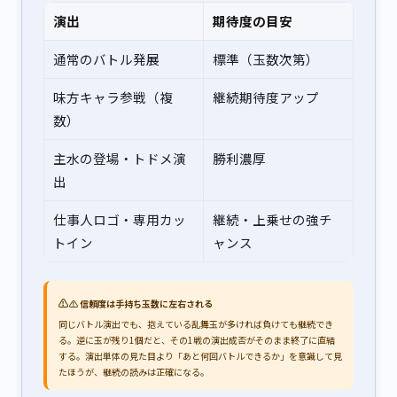
演出
期待度の目安
通常のバトル発展
標準（玉数次第）
味方キャラ参戦（複
継続期待度アップ
数）
主水の登場・トドメ演
勝利濃厚
出
仕事人ロゴ・専用カッ
継続・上乗せの強チ
トイン
ャンス
⚠️ 信頼度は手持ち玉数に左右される
同じバトル演出でも、抱えている乱舞玉が多ければ負けても継続でき
る。逆に玉が残り1個だと、その1戦の演出成否がそのまま終了に直結
する。演出単体の見た目より「あと何回バトルできるか」を意識して見
たほうが、継続の読みは正確になる。