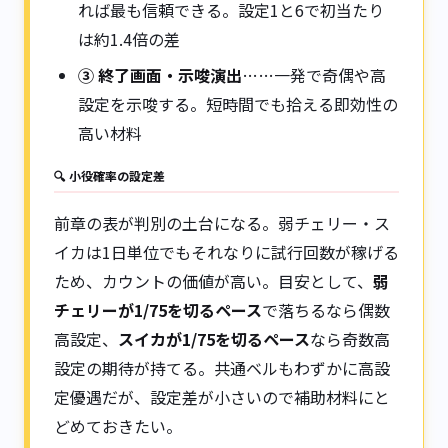
れば最も信頼できる。設定1と6で初当たり
は約1.4倍の差
③ 終了画面・示唆演出
……一発で奇偶や高
設定を示唆する。短時間でも拾える即効性の
高い材料
🔍
小役確率の設定差
前章の表が判別の土台になる。弱チェリー・ス
イカは1日単位でもそれなりに試行回数が稼げる
ため、カウントの価値が高い。目安として、
弱
チェリーが1/75を切るペース
で落ちるなら偶数
高設定、
スイカが1/75を切るペース
なら奇数高
設定の期待が持てる。共通ベルもわずかに高設
定優遇だが、設定差が小さいので補助材料にと
どめておきたい。