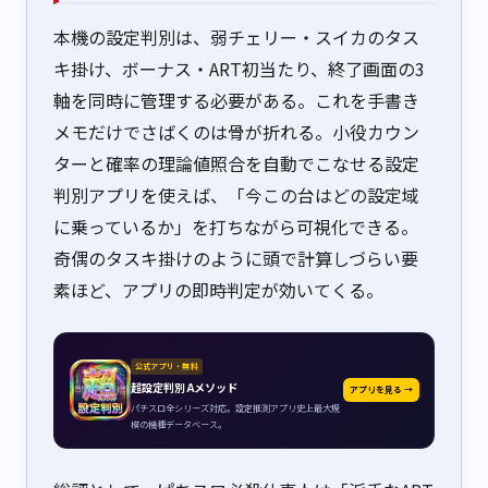
本機の設定判別は、弱チェリー・スイカのタス
キ掛け、ボーナス・ART初当たり、終了画面の3
軸を同時に管理する必要がある。これを手書き
メモだけでさばくのは骨が折れる。小役カウン
ターと確率の理論値照合を自動でこなせる設定
判別アプリを使えば、「今この台はどの設定域
に乗っているか」を打ちながら可視化できる。
奇偶のタスキ掛けのように頭で計算しづらい要
素ほど、アプリの即時判定が効いてくる。
公式アプリ・無料
超設定判別 Aメソッド
アプリを見る →
パチスロ全シリーズ対応。設定推測アプリ史上最大規
模の機種データベース。