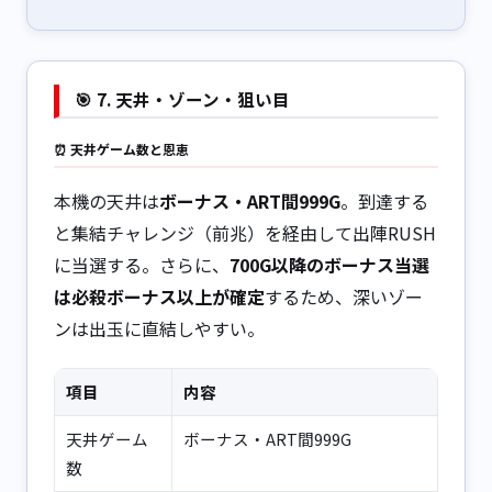
🎯
7. 天井・ゾーン・狙い目
⏰
天井ゲーム数と恩恵
本機の天井は
ボーナス・ART間999G
。到達する
と集結チャレンジ（前兆）を経由して出陣RUSH
に当選する。さらに、
700G以降のボーナス当選
は必殺ボーナス以上が確定
するため、深いゾー
ンは出玉に直結しやすい。
項目
内容
天井ゲーム
ボーナス・ART間999G
数