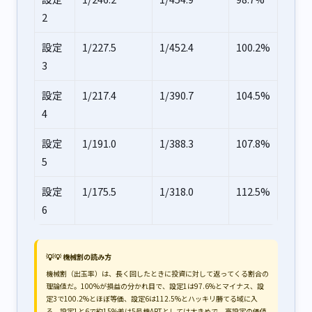
2
設定
1/227.5
1/452.4
100.2%
3
設定
1/217.4
1/390.7
104.5%
4
設定
1/191.0
1/388.3
107.8%
5
設定
1/175.5
1/318.0
112.5%
6
💡 機械割の読み方
機械割（出玉率）は、長く回したときに投資に対して返ってくる割合の
理論値だ。100%が損益の分かれ目で、設定1は97.6%とマイナス、設
定3で100.2%とほぼ等価、設定6は112.5%とハッキリ勝てる域に入
る。設定1と6で約15%差は5号機ARTとしては大きめで、高設定の価値