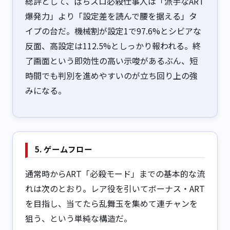
総評として、ぱちスロ必殺仕事人は「派手なART
爆発力」より「設定差を読んで腰を据える」タ
イプの台だ。機械割が設定1で97.6%とシビアな
反面、高設定は112.5%としっかり報われる。終
了画面という即効性の高い示唆があるぶん、短
時間でも判別を進めやすいのが立ち回り上の強
みになる。
5. ゲームフロー
通常時からART「必殺モード」までの基本的な流
れは次のとおり。レア役を引いてボーナス・ART
を目指し、当てたら乱舞玉を集めて連チャンを
狙う、という単純な構造だ。