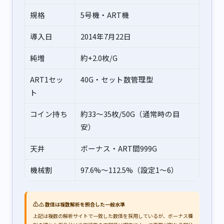
規格
5号機・ART機
導入日
2014年7月22日
純増
約+2.0枚/G
ART1セッ
40G・セット数管理型
ト
コイン持ち
約33〜35枚/50G（通常時の目
安）
天井
ボーナス・ART間999G
機械割
97.6%〜112.5%（設定1〜6）
⚠️ 数値は複数解析を照合した一般水準
上記は複数の解析サイトで一致した数値を採用しているが、ボーナス種