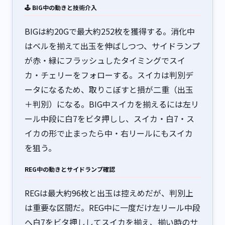
🕹️
BIG中の動きと技術介入
BIGは約20Gで最大約252枚を獲得する。消化中
はベルを揃えて出玉を伸ばしつつ、サイドランプ
が赤・緑にフラッシュしたタイミングでスイ
カ・チェリーをフォローする。スイカは判別デ
ータになるため、取りこぼすと損が二重（出玉
＋判別）になる。BIG中スイカを揃えるには左リ
ール中段に白7をビタ押しし、スイカ・白7・ス
イカの形で止まったら中・右リールにもスイカ
を狙う。
REG中の動きとサイドランプ確認
REGは最大約96枚と出玉は控えめだが、判別上
は重要な区間だ。REG中に一度だけ左リール中段
へ白7をビタ押ししてスイカを揃え、揃い時のサ