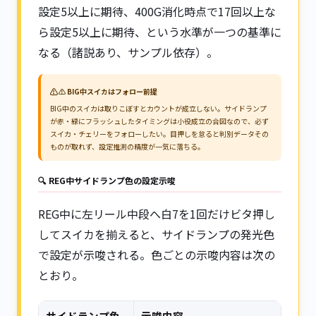
設定5以上に期待、400G消化時点で17回以上な
ら設定5以上に期待、という水準が一つの基準に
なる（諸説あり、サンプル依存）。
⚠️ BIG中スイカはフォロー前提
BIG中のスイカは取りこぼすとカウントが成立しない。サイドランプ
が赤・緑にフラッシュしたタイミングは小役成立の合図なので、必ず
スイカ・チェリーをフォローしたい。目押しを怠ると判別データその
ものが取れず、設定推測の精度が一気に落ちる。
🔍
REG中サイドランプ色の設定示唆
REG中に左リール中段へ白7を1回だけビタ押し
してスイカを揃えると、サイドランプの発光色
で設定が示唆される。色ごとの示唆内容は次の
とおり。
サイドランプ色
示唆内容