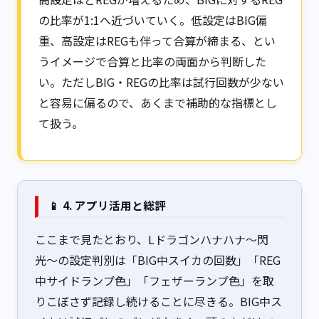
の比率が1:1へ近づいていく。低設定はBIG偏
重、高設定はREGも伴って合算が締まる、とい
うイメージで合算と比率の両面から判断した
い。ただしBIG・REGの比率は試行回数が少ない
と容易に偏るので、あくまで補助的な指標とし
て扱う。
📱
4. アプリ活用と総評
ここまで見たとおり、Lドラゴンハナハナ〜閃
光〜の設定判別は「BIG中スイカの回数」「REG
中サイドランプ色」「フェザーランプ色」を取
りこぼさず記録し続けることに尽きる。BIG中ス