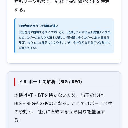
井もゾーンもなく、純粋に設定値が出玉を左右
する。
ℹ️ 即告知だからこそ消化が速い
演出を見て期待するタイプではなく、点滅したら揃える即告知タイプの
ため、1ゲームあたりの消化が速い。短時間で多くのゲーム数を回せる
反面、淡々とした展開になりやすい。データを取りながら打つと集中力
が保ちやすい。
⚡
6. ボーナス解析（BIG / REG）
本機はAT・BTを持たないため、出玉の核は
BIG・REGそのものになる。ここではボーナス中
の挙動と、判別に直結する立ち回りを整理す
る。