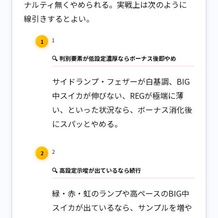
ナルティ無くやめられる。実戦上は次のように
線引きするとよい。
1
🔍
判別要素が低設定濃厚ならボーナス後即やめ
サイドランプ・フェザーが白基調、BIG
中スイカが伸びない、REGが極端に薄
い、といった状況なら、ボーナス消化後
にスパッとやめる。
2
🔍
高設定示唆が出ているなら続行
緑・赤・虹のランプや高ペースのBIG中
スイカが出ているなら、サンプルを増や