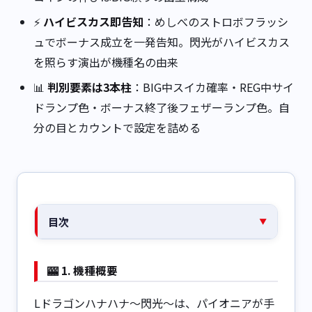
⚡
ハイビスカス即告知
：めしべのストロボフラッシ
ュでボーナス成立を一発告知。閃光がハイビスカス
を照らす演出が機種名の由来
📊
判別要素は3本柱
：BIG中スイカ確率・REG中サイ
ドランプ色・ボーナス終了後フェザーランプ色。自
分の目とカウントで設定を詰める
目次
🎰
1. 機種概要
Lドラゴンハナハナ〜閃光〜は、パイオニアが手