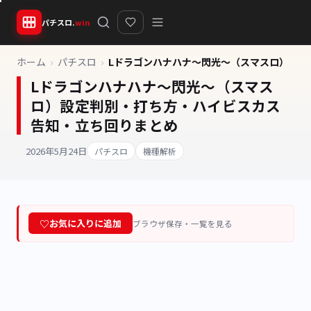
パチスロ.
win
ホーム
パチスロ
Lドラゴンハナハナ〜閃光〜（スマスロ）設定
Lドラゴンハナハナ〜閃光〜（スマス
ロ）設定判別・打ち方・ハイビスカス
告知・立ち回りまとめ
2026年5月24日
パチスロ
機種解析
お気に入りに追加
ブラウザ保存・
一覧を見る