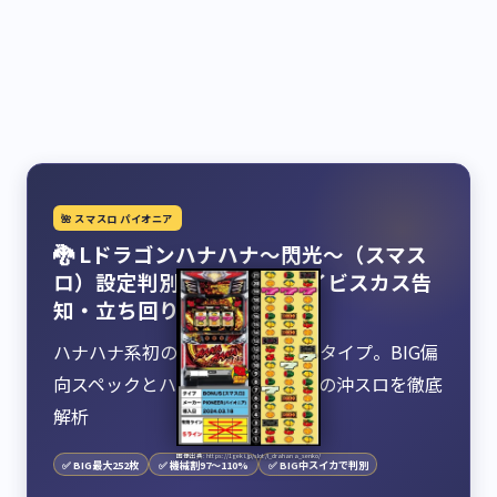
🌺 スマスロ パイオニア
🐉 Lドラゴンハナハナ〜閃光〜（スマス
ロ）設定判別・打ち方・ハイビスカス告
知・立ち回りまとめ
ハナハナ系初のスマスロノーマルタイプ。BIG偏
向スペックとハイビスカス即告知の沖スロを徹底
解析
画像出典: https://1geki.jp/slot/l_drahana_senko/
✅ BIG最大252枚
✅ 機械割97〜110%
✅ BIG中スイカで判別