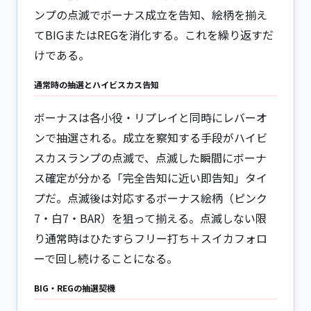
ンプの点滅でボーナス成立を告知、絵柄を揃え
てBIGまたはREGを消化する。これを繰り返すだ
けである。
通常時の抽選とハイビスカス告知
ボーナスは各小役・リプレイと同時にレバーオ
ンで抽選される。成立を察知する手段がハイビ
スカスランプの点滅で、点滅した瞬間にボーナ
ス確定が分かる「完全告知に近い即告知」タイ
プだ。点滅後は対応するボーナス絵柄（ピンク
7・白7・BAR）を狙って揃える。点滅しない限
り通常時はひたすらフリー打ち＋スイカフォロ
ーで回し続けることになる。
BIG・REGの抽選契機