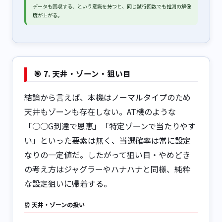
データも回収する、という意識を持つと、同じ試行回数でも推測の解像
度が上がる。
🎯
7. 天井・ゾーン・狙い目
結論から言えば、本機はノーマルタイプのため
天井もゾーンも存在しない。AT機のような
「○○G到達で恩恵」「特定ゾーンで当たりやす
い」といった要素は無く、当選確率は常に設定
なりの一定値だ。したがって狙い目・やめどき
の考え方はジャグラーやハナハナと同様、純粋
な設定狙いに帰着する。
⏰
天井・ゾーンの扱い