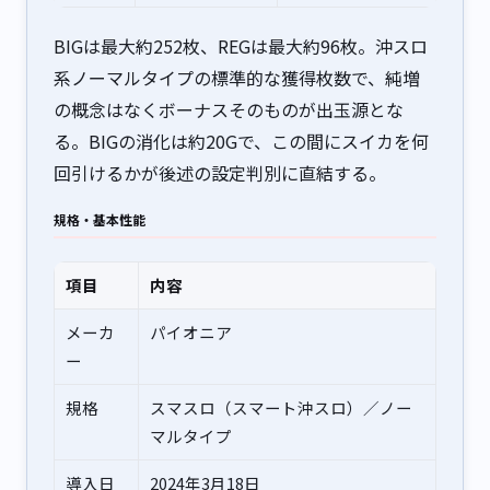
BIGは最大約252枚、REGは最大約96枚。沖スロ
系ノーマルタイプの標準的な獲得枚数で、純増
の概念はなくボーナスそのものが出玉源とな
る。BIGの消化は約20Gで、この間にスイカを何
回引けるかが後述の設定判別に直結する。
規格・基本性能
項目
内容
メーカ
パイオニア
ー
規格
スマスロ（スマート沖スロ）／ノー
マルタイプ
導入日
2024年3月18日