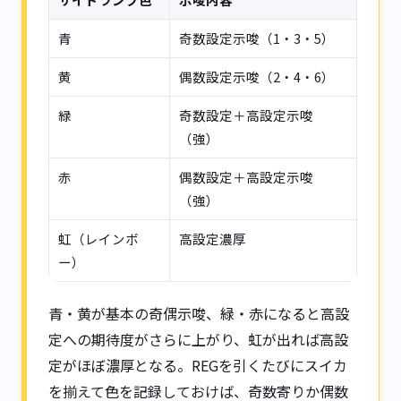
青
奇数設定示唆（1・3・5）
黄
偶数設定示唆（2・4・6）
緑
奇数設定＋高設定示唆
（強）
赤
偶数設定＋高設定示唆
（強）
虹（レインボ
高設定濃厚
ー）
青・黄が基本の奇偶示唆、緑・赤になると高設
定への期待度がさらに上がり、虹が出れば高設
定がほぼ濃厚となる。REGを引くたびにスイカ
を揃えて色を記録しておけば、奇数寄りか偶数