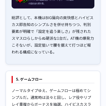
の設定差を即計算。
総評として、本機はBIG偏向の爽快感とハイビス
カス即告知のシンプルさを併せ持ちつつ、判別
要素が明確で「設定を追う楽しさ」が残された
スマスロらしからぬ硬派な1台だ。AT機の爆発力
こそないが、設定狙いで腰を据えて打つほど報
われる構成になっている。
5. ゲームフロー
ノーマルタイプゆえ、ゲームフローは極めてシ
ンプルだ。通常時は淡々と回し、レア役やリプ
レイ重複からボーナスを抽選、ハイビスカスラ