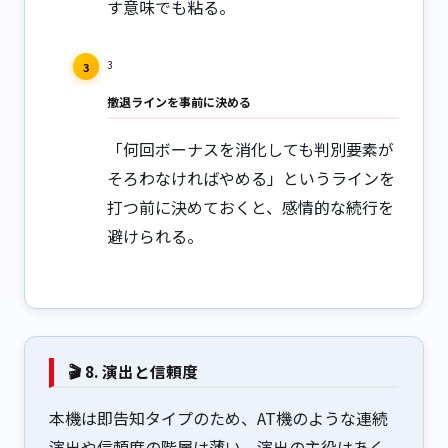
す意味でも粘る。
3
撤退ラインを事前に決める
「何回ボーナスを消化しても判別要素が
そろわなければやめる」というラインを
打つ前に決めておくと、感情的な続行を
避けられる。
🎬
8. 演出と信頼度
本機は即告知タイプのため、AT機のような連続
演出や信頼度の階層は薄い。演出の主役はあく