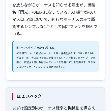
を放ちながらボーナスを知らせる演出が、機種
名「閃光」の由来になっている。AT機全盛のス
マスロ市場において、純粋なボーナスのみで勝
負するシンプルな1台として固定ファンを掴んで
いる。
ℹ️ ノーマルタイプ（Aタイプ）とは
ATやARTといった疑似ボーナス・上乗せ機構を持たず、BIG・REGのレ
ギュラーボーナスだけで出玉を獲得するタイプを指す。天井やゾーンが
無く、設定さえ良ければ淡々とボーナスを引いて出玉を伸ばす。立ち回
りはジャグラーやハナハナと共通点が多い。
📊
2. スペック
まずは設定別のボーナス確率と機械割を押さえ