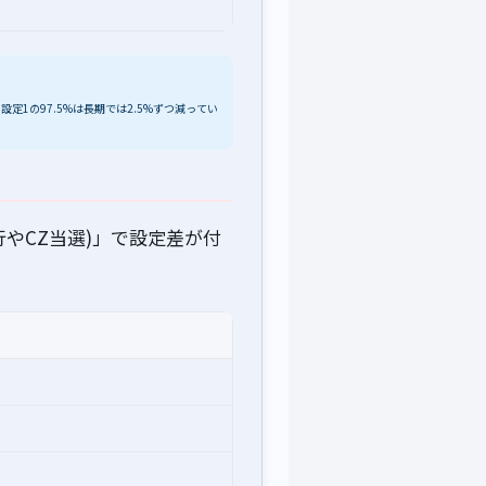
定1の97.5%は長期では2.5%ずつ減ってい
やCZ当選)」で設定差が付