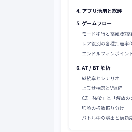
4. アプリ活用と総評
5. ゲームフロー
モード移行と高確/超高
レア役別の各種抽選率(C
エンドルフィンポイン
6. AT / BT 解析
継続率とシナリオ
上乗せ抽選とV継続
CZ「強喰」と「解放の
強喰の択数振り分け
バトル中の演出と信頼