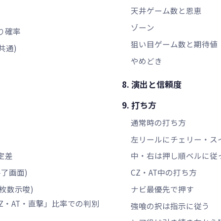
天井ゲーム数と恩恵
ゾーン
り確率
狙い目ゲーム数と期待値
共通)
やめどき
8. 演出と信頼度
9. 打ち方
通常時の打ち方
左リールにチェリー・ス
定差
中・右は押し順ベルに従
終了画面)
CZ・AT中の打ち方
枚数示唆)
ナビ最優先で押す
「CZ・AT・直撃」比率での判別
強喰の択は指示に従う