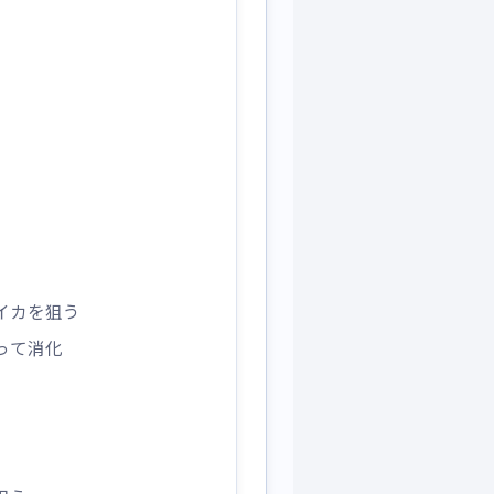
イカを狙う
って消化