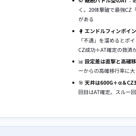
🥋
継続バトル型のAT
：
く。20体撃破で最強C
がある
🥊
エンドルフィンポイ
「不遇」を溜めるとポイン
CZ成功＋AT確定の救済
📊
設定差は直撃と高確
ーからの高確移行率に大
🎯
天井は600G＋α＆CZ
回目はAT確定。スルー