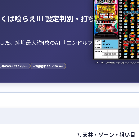
りたくば喰らえ!!! 設定判別・打ち方・天井期待
した、純増最大約4枚のAT『エンドルフィン』を継続バト
© オリンピア / 画像出典: https://1geki.jp/slot/s_baki_
天井600G＋CZ3スルー
✅ 機械割97.5〜110.4%
7. 天井・ゾーン・狙い目