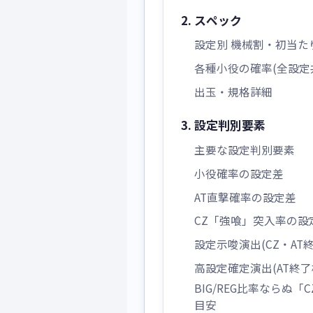
2. スペック
設定別 機械割・初当た
各種小役の確率(全設定
出玉・規格詳細
3. 設定判別要素
主要な設定判別要素
小役確率の設定差
AT直撃確率の設定差
CZ「強喰」突入率の設
設定示唆演出(CZ・AT
高設定確定演出(AT終了
BIG/REG比率ならぬ
目安