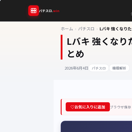
パチスロ.
win
ホーム
パチスロ
Lバキ 強くなり
Lバキ 強くなり
とめ
2026年6月4日
パチスロ
機種解析
お気に入りに追加
ブラウザ保存