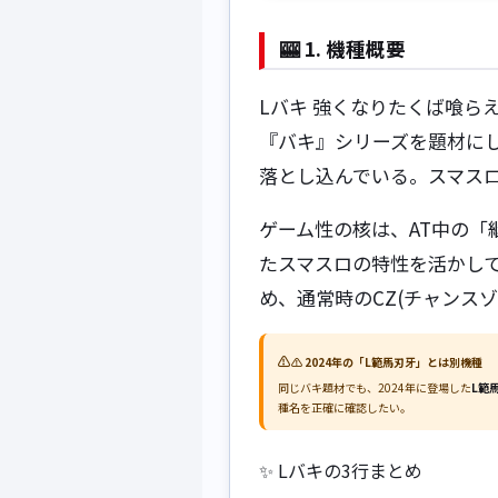
🎰
1. 機種概要
Lバキ 強くなりたくば喰らえ
『バキ』シリーズを題材に
落とし込んでいる。スマスロ
ゲーム性の核は、AT中の
たスマスロの特性を活かし
め、通常時のCZ(チャンス
⚠️ 2024年の「L範馬刃牙」とは別機種
同じバキ題材でも、2024年に登場した
L範
種名を正確に確認したい。
✨ Lバキの3行まとめ