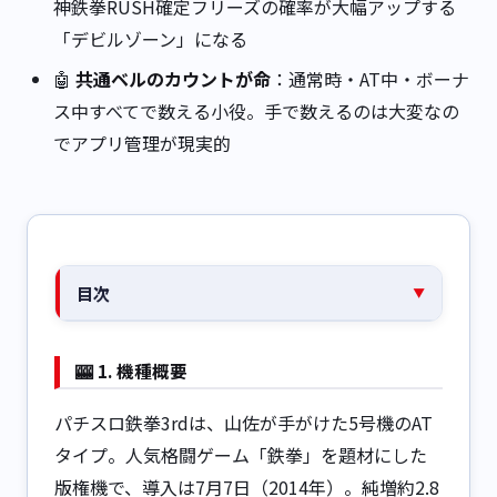
神鉄拳RUSH確定フリーズの確率が大幅アップする
「デビルゾーン」になる
🤖
共通ベルのカウントが命
：通常時・AT中・ボーナ
ス中すべてで数える小役。手で数えるのは大変なの
でアプリ管理が現実的
目次
🎰
1. 機種概要
パチスロ鉄拳3rdは、山佐が手がけた5号機のAT
タイプ。人気格闘ゲーム「鉄拳」を題材にした
版権機で、導入は7月7日（2014年）。純増約2.8