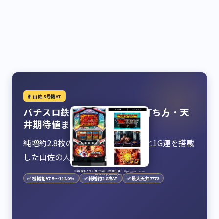
🥊 山佐 5号機AT
パチスロ鉄拳3rd 設定判別・打ち方・天
井期待値まとめ
純増約2.8枚のゲーム数上乗せ型ATと1G連を搭載
した山佐の人気格闘版権機
© 山佐ネクスト株式会社 / 画像出典: https://yamasa-
next.co.jp/model_tk3/
✅ 機械割97.5〜112.0%
✅ 純増約2.8枚AT
✅ 最大天井777G