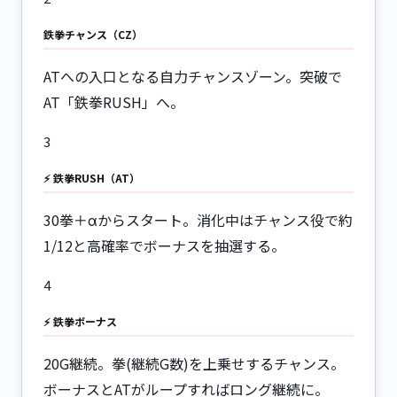
鉄拳チャンス（CZ）
ATへの入口となる自力チャンスゾーン。突破で
AT「鉄拳RUSH」へ。
3
⚡
鉄拳RUSH（AT）
30拳＋αからスタート。消化中はチャンス役で約
1/12と高確率でボーナスを抽選する。
4
⚡
鉄拳ボーナス
20G継続。拳(継続G数)を上乗せするチャンス。
ボーナスとATがループすればロング継続に。