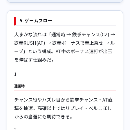
5. ゲームフロー
大まかな流れは「通常時 → 鉄拳チャンス(CZ) →
鉄拳RUSH(AT) → 鉄拳ボーナスで拳上乗せ → ル
ープ」という構成。AT中のボーナス連打が出玉
を伸ばす仕組みだ。
1
通常時
チャンス役やハズレ目から鉄拳チャンス・AT直
撃を抽選。高確以上ではリプレイ・ベルこぼし
からの当選にも期待できる。
2