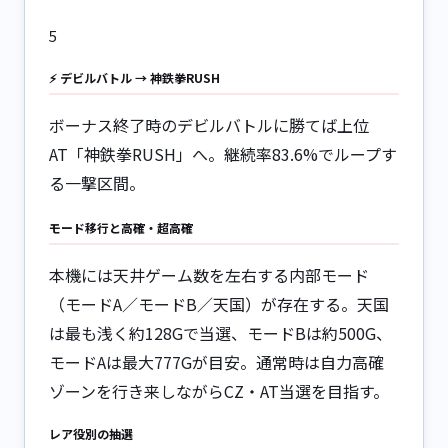
5
⚡
デビルバトル → 神鉄拳RUSH
ボーナス終了時のデビルバトルに勝てば上位
AT「神鉄拳RUSH」へ。継続率83.6%でループす
る一撃区間。
モード移行と高確・超高確
本機には天井ゲーム数を左右する内部モード
（モードA／モードB／天国）が存在する。天国
は最も浅く約128Gで当選、モードBは約500G、
モードAは最大777Gが目安。通常時は自力高確
ゾーンを行き来しながらCZ・AT当選を目指す。
レア役別の抽選