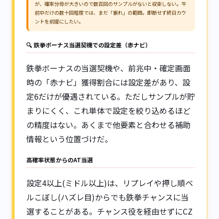
が、確率分母が大きいので数百回のサンプルがないと収束しない。午
前中だけの数十回程度では、まだ「振れ」の範囲。即断せず終日カウ
ントを前提にしたい。
🔍
鉄拳ボーナス当選契機での設定差（赤ナビ）
鉄拳ボーナスの当選契機や、前兆中・確定画面
時の「赤ナビ」獲得割合には設定差があり、設
定6だけが優遇されている。ただしサンプルが貯
まりにくく、これ単体で設定を絞り込めるほど
の精度はない。あくまで他要素と合わせる補助
情報という位置づけだ。
高確率状態からのAT当選
設定4以上(ミドル以上)は、リプレイや押し順ベ
ルこぼし(ハズレ目)からでも鉄拳チャンスに当
選することがある。チャンス役を経由せずにCZ