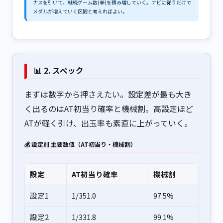
ナスを引いて、継続ゲーム数(拳)を積み増していく。ナビに従うだけで
メダルが増えていく区間と考えればよい。
📊
2. スペック
まずは数字から押さえたい。設定差が最も大き
く出るのはAT初当り確率と機械割。高設定ほど
ATが軽く引け、出玉率も素直に上がっていく。
💰
設定別 主要数値（AT初当り・機械割）
設定
AT初当り確率
機械割
設定1
1/351.0
97.5%
設定2
1/331.8
99.1%