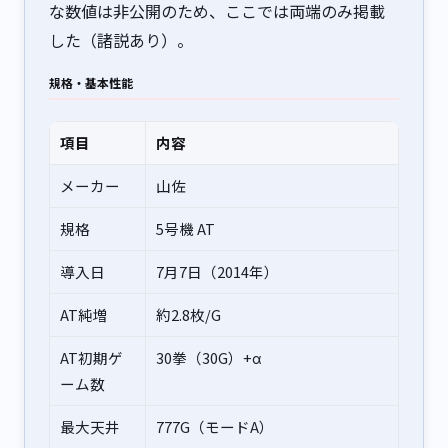
な数値は非公開のため、ここでは両端のみ掲載
した（諸説あり）。
規格・基本性能
項目
内容
メーカー
山佐
規格
5号機 AT
導入日
7月7日（2014年）
AT純増
約2.8枚/G
AT初期ゲ
30拳（30G）+α
ーム数
最大天井
777G（モードA）