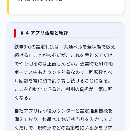
📱
4. アプリ活用と総評
鉄拳3rdの設定判別は「共通ベルを全状態で数え
続ける」ことが核心だが、これを手とメモだけ
でやり切るのは正直しんどい。通常時もAT中も
ボーナス中もカウント対象なので、回転数とベ
ル回数を常に頭で割り算し続けることになる。
ここを自動化できると、判別の負担が一気に軽
くなる。
自社アプリは小役カウンターと設定推測機能を
備えており、共通ベルやAT初当りを入力してい
くだけで、現時点でどの設定域にいるかをリア