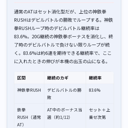
通常のATはセット消化型だが、上位の神鉄拳
RUSHはデビルバトルの勝敗でループする。神鉄
拳RUSHループ時のデビルバトル継続率は
83.6%。20G継続の神鉄拳ボーナスを消化し、終
了時のデビルバトルで負けない限りループが続
く。83.6%は約6連を期待できる継続率で、ここ
に入れたときの伸びが本機の出玉の山になる。
区間
継続のカギ
継続率
神鉄拳RUSH
デビルバトルの勝
83.6%
敗
鉄拳
AT中のボーナス当
セット＋上
RUSH（通常
選（約1/12）
乗せ次第
AT）