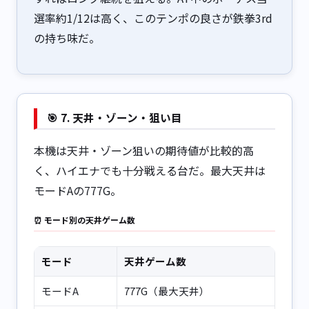
選率約1/12は高く、このテンポの良さが鉄拳3rd
の持ち味だ。
🎯
7. 天井・ゾーン・狙い目
本機は天井・ゾーン狙いの期待値が比較的高
く、ハイエナでも十分戦える台だ。最大天井は
モードAの777G。
⏰
モード別の天井ゲーム数
モード
天井ゲーム数
モードA
777G（最大天井）