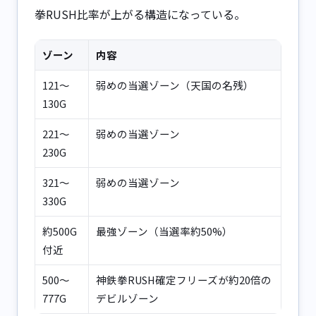
拳RUSH比率が上がる構造になっている。
ゾーン
内容
121〜
弱めの当選ゾーン（天国の名残）
130G
221〜
弱めの当選ゾーン
230G
321〜
弱めの当選ゾーン
330G
約500G
最強ゾーン（当選率約50%）
付近
500〜
神鉄拳RUSH確定フリーズが約20倍の
777G
デビルゾーン