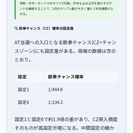
常時・AT中・ボーナス中すべてが対象。AT中も止める手を抜かずカウ
ントを継続することで、1日のサンプル数が大きく増えて判別精度が上
がる。
🔍
鉄拳チャンス（CZ）確率の設定差
AT当選への入口となる鉄拳チャンス(CZ=チャン
スゾーン)にも設定差がある。両端の数値は次の
とおり。
設定
鉄拳チャンス確率
設定1
1/444.8
設定6
1/234.2
設定1と設定6で約1.9倍の差があり、CZ突入頻度
そのものが高設定示唆になる。中間設定の細か