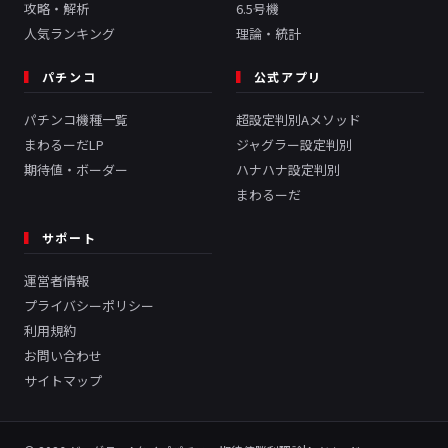
攻略・解析
6.5号機
人気ランキング
理論・統計
パチンコ
公式アプリ
パチンコ機種一覧
超設定判別Aメソッド
まわるーだLP
ジャグラー設定判別
期待値・ボーダー
ハナハナ設定判別
まわるーだ
サポート
運営者情報
プライバシーポリシー
利用規約
お問い合わせ
サイトマップ