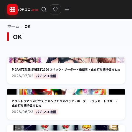
パチスロ.
win
ホーム
OK
OK
© 1geki.jp / 画像出典: https://1geki.jp/pachinko/p_gantz_sweet2000/
P GANTZ覚醒 SWEET2000 スペック・ボーダー・継続率・止め打ち期待値まとめ
パチンコ機種
2026/07/02
© 1geki.jp / 画像出典: https://1geki.jp/pachinko/p_ultramanmebius/
P ウルトラマンメビウス デカヘソ319 スペック・ボーダー・ラッキートリガー・
止め打ち期待値まとめ
パチンコ機種
2026/06/23
© 京楽