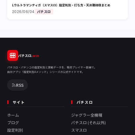
Lウルトラマンティガ（スマスロ）設定判別・打ち方・天井期待値まとめ
パチスロ
2026/06/04
パチスロ.
win
パチスロ・パチンコの設定判別と実戦データを、現役プレイヤー目線で。
自社アプリ「設定判別Aメソッド」シリーズの公式サイトです。
RSS
サイト
パチスロ
ホーム
ジャグラー全機種
ブログ
パチスロ (それ以外)
設定判別
スマスロ