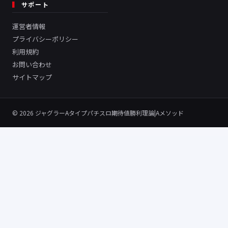
サポート
運営者情報
プライバシーポリシー
利用規約
お問い合わせ
サイトマップ
© 2026 ジャグラーAタイプパチスロ期待値勝利理論|Aメソッド