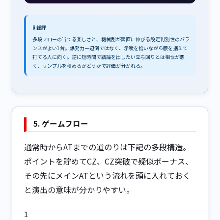
ℹ️ 総評
多段フローの当てる楽しさと、機械割が素直に伸びる設定判別性のバラ
ンスがよい1台。爆発力一辺倒ではなく、示唆を拾いながら腰を据えて
打てる人に向く。逆に短時間で結論を出したい立ち回りとは相性が悪
く、サンプルを積めるかどうかで評価が分かれる。
5. ゲームフロー
通常時からATまでの道のりは下記の多段構造。
ポイントを貯めてCZ、CZ突破で疑似ボーナス、
その先にメインATという流れを頭に入れておく
と演出の意味が分かりやすい。
1