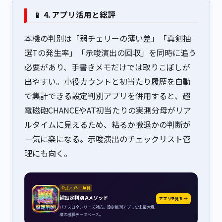
📱
4. アプリ活用と総評
本機の判別は「弱チェリーの薄い差」「真剣抽
選Tの発生率」「示唆演出の回収」を同時に追う
必要があり、手書きメモだけでは取りこぼしが
出やすい。小役カウントと初当たり履歴を自動
で集計できる設定判別アプリを併用すると、超
電磁砲CHANCEやAT初当たりの実測分母がリア
ルタイムに見えるため、粘るか撤退かの判断が
一気に楽になる。示唆演出のチェックリスト管
理にも向く。
公式アプリ・無料
超設定判別 Aメソッド
アプリを見る →
パチスロ全シリーズ対応。設定推測アプリ史上最大規
模の機種データベース。