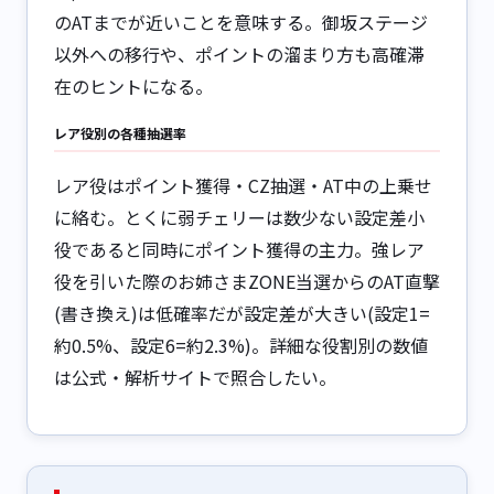
のATまでが近いことを意味する。御坂ステージ
以外への移行や、ポイントの溜まり方も高確滞
在のヒントになる。
レア役別の各種抽選率
レア役はポイント獲得・CZ抽選・AT中の上乗せ
に絡む。とくに弱チェリーは数少ない設定差小
役であると同時にポイント獲得の主力。強レア
役を引いた際のお姉さまZONE当選からのAT直撃
(書き換え)は低確率だが設定差が大きい(設定1=
約0.5%、設定6=約2.3%)。詳細な役割別の数値
は公式・解析サイトで照合したい。