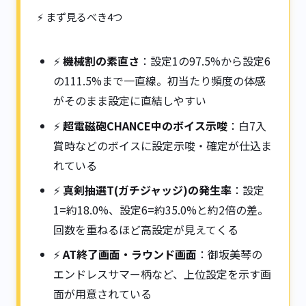
⚡ まず見るべき4つ
⚡
機械割の素直さ
：設定1の97.5%から設定6
の111.5%まで一直線。初当たり頻度の体感
がそのまま設定に直結しやすい
⚡
超電磁砲CHANCE中のボイス示唆
：白7入
賞時などのボイスに設定示唆・確定が仕込ま
れている
⚡
真剣抽選T(ガチジャッジ)の発生率
：設定
1=約18.0%、設定6=約35.0%と約2倍の差。
回数を重ねるほど高設定が見えてくる
⚡
AT終了画面・ラウンド画面
：御坂美琴の
エンドレスサマー柄など、上位設定を示す画
面が用意されている