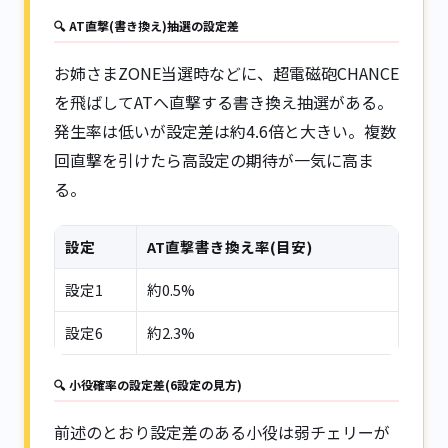
🔍
AT直撃(書き換え)抽選の設定差
お姉さまZONE当選時などに、超電磁砲CHANCE
を飛ばしてATへ直撃する書き換え抽選がある。
発生率は低いが設定差は約4.6倍と大きい。複数
回直撃を引けたら高設定の期待が一気に高ま
る。
設定
AT直撃書き換え率(目安)
設定1
約0.5%
設定6
約2.3%
🔍
小役確率の設定差(6設定の見方)
前述のとおり設定差のある小役は弱チェリーが