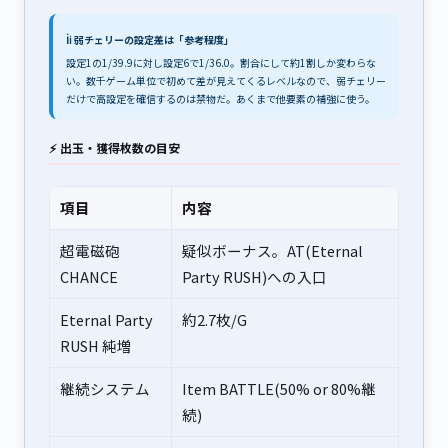
ℹ️ 弱チェリーの設定差は「参考程度」
設定1の1/39.9に対し設定6で1/36.0。割合にして約1割しか変わらな
い。数千ゲーム単位で初めて差が見えてくるレベルなので、弱チェリー
だけで高設定を確信するのは禁物だ。あくまで他要素の補強に使う。
⚡
出玉・獲得枚数の目安
項目
内容
超電磁砲
疑似ボーナス。AT(Eternal
CHANCE
Party RUSH)への入口
Eternal Party
約2.7枚/G
RUSH 純増
継続システム
Item BATTLE(50% or 80%継
続)