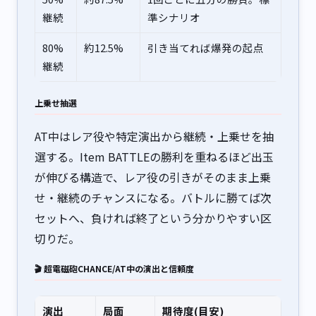
継続
準シナリオ
80%
約12.5%
引き当てれば爆発の起点
継続
上乗せ抽選
AT中はレア役や特定演出から継続・上乗せを抽
選する。Item BATTLEの勝利を重ねるほど出玉
が伸びる構造で、レア役の引きがそのまま上乗
せ・継続のチャンスになる。バトルに勝てば次
セットへ、負ければ終了という分かりやすい区
切りだ。
🎬
超電磁砲CHANCE/AT中の演出と信頼度
演出
局面
期待度(目安)