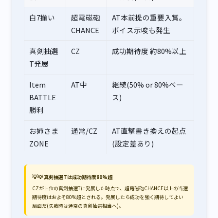
白7揃い
超電磁砲
AT本前提の重要入賞。
CHANCE
ボイス示唆も発生
真剣抽選
CZ
成功期待度 約80%以上
T発展
Item
AT中
継続(50% or 80%ベー
BATTLE
ス)
勝利
お姉さま
通常/CZ
AT直撃書き換えの起点
ZONE
(設定差あり)
💡 真剣抽選Tは成功期待度80%超
CZが上位の真剣抽選Tに発展した時点で、超電磁砲CHANCE以上の当選
期待度はおよそ80%超とされる。発展したら成功を強く期待してよい
局面だ(失敗時は通常の真剣抽選相当へ)。