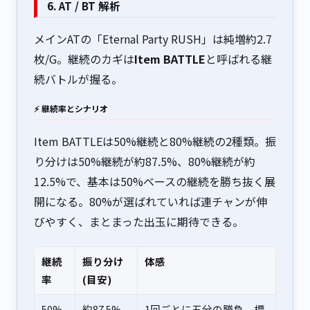
6. AT / BT 解析
メインATの「Eternal Party RUSH」は純増約2.7
枚/G。継続のカギは
Item BATTLE
と呼ばれる継
続バトルが握る。
⚡
継続率とシナリオ
Item BATTLEは50%継続と80%継続の2種類。振
り分けは50%継続が約87.5%、80%継続が約
12.5%で、基本は50%ベースの継続を勝ち抜く展
開になる。80%が選ばれていれば連チャンが伸
びやすく、まとまった出玉に期待できる。
継続
振り分け
体感
率
(目安)
50%
約87.5%
1回ごとに五分の勝負。標