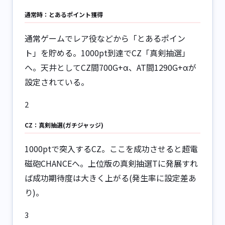
通常時：とあるポイント獲得
通常ゲームでレア役などから「とあるポイン
ト」を貯める。1000pt到達でCZ「真剣抽選」
へ。天井としてCZ間700G+α、AT間1290G+αが
設定されている。
2
CZ：真剣抽選(ガチジャッジ)
1000ptで突入するCZ。ここを成功させると超電
磁砲CHANCEへ。上位版の真剣抽選Tに発展すれ
ば成功期待度は大きく上がる(発生率に設定差あ
り)。
3