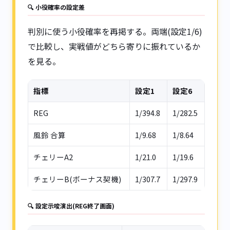
🔍
小役確率の設定差
判別に使う小役確率を再掲する。両端(設定1/6)
で比較し、実戦値がどちら寄りに振れているか
を見る。
指標
設定1
設定6
REG
1/394.8
1/282.5
風鈴 合算
1/9.68
1/8.64
チェリーA2
1/21.0
1/19.6
チェリーB(ボーナス契機)
1/307.7
1/297.9
🔍
設定示唆演出(REG終了画面)