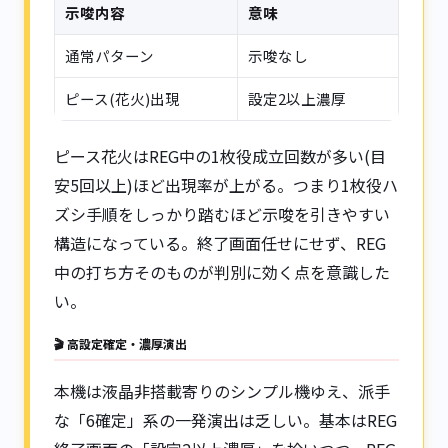
示唆内容
意味
通常パターン
示唆なし
ピース(花火)出現
設定2以上濃厚
ピース花火はREG中の1枚役成立回数が多い(目
安5回以上)ほど出現率が上がる。つまり1枚役ハ
ズシ手順をしっかり踏むほど示唆を引きやすい
構造になっている。終了画面任せにせず、REG
中の打ち方そのものが判別に効く点を意識した
い。
🎬
高設定確定・濃厚演出
本機は液晶非搭載寄りのシンプル機ゆえ、派手
な「6確定」系の一発演出は乏しい。基本はREG