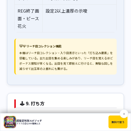
REG終了画
設定2以上濃厚の示唆
面・ピース
花火
💡 リーチ目コレクション機能
本機はリーチ目コレクション・入り目表示といった「打ち込み要素」を
搭載している。出た出目を集める楽しみがあり、リーチ目を覚えるほど
ボーナス察知が早くなる。出目を見て即揃えに行けると、無駄な回しを
減らせて出玉率の上振れにも繋がる。
🕹️
9. 打ち方
×
取りこぼしと技術介入が出玉率に直結する機種
超設定判別 Aメソッド
無料で使う
なので、手順を正確に押さえておきたい。
スマスロ含む600機種以上