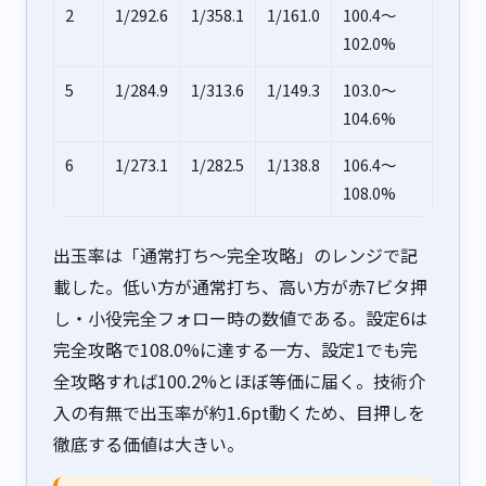
2
1/292.6
1/358.1
1/161.0
100.4〜
102.0%
5
1/284.9
1/313.6
1/149.3
103.0〜
104.6%
6
1/273.1
1/282.5
1/138.8
106.4〜
108.0%
出玉率は「通常打ち〜完全攻略」のレンジで記
載した。低い方が通常打ち、高い方が赤7ビタ押
し・小役完全フォロー時の数値である。設定6は
完全攻略で108.0%に達する一方、設定1でも完
全攻略すれば100.2%とほぼ等価に届く。技術介
入の有無で出玉率が約1.6pt動くため、目押しを
徹底する価値は大きい。