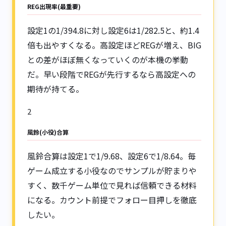
REG出現率(最重要)
設定1の1/394.8に対し設定6は1/282.5と、約1.4
倍も出やすくなる。高設定ほどREGが増え、BIG
との差がほぼ無くなっていくのが本機の挙動
だ。早い段階でREGが先行するなら高設定への
期待が持てる。
2
風鈴(小役)合算
風鈴合算は設定1で1/9.68、設定6で1/8.64。毎
ゲーム成立する小役なのでサンプルが貯まりや
すく、数千ゲーム単位で見れば信頼できる材料
になる。カウント前提でフォロー目押しを徹底
したい。