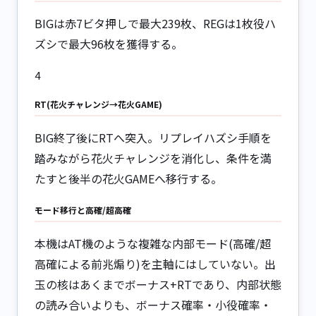
BIGは赤7ビタ押しで最大239枚、REGは1枚役ハ
ズシで最大96枚を獲得する。
4
RT(花火チャレンジ→花火GAME)
BIG終了後にRTへ突入。リプレイハズシ手順を
踏みながら花火チャレンジを消化し、条件を満
たすと後半の花火GAMEへ移行する。
モード移行と高確/超高確
本機はAT機のような複雑な内部モード(高確/超
高確による前兆煽り)を主軸にはしていない。出
玉の核はあくまでボーナス+RTであり、内部状態
の読み合いよりも、ボーナス確率・小役確率・