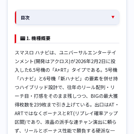
目次
🎰
1. 機種概要
スマスロ ハナビは、ユニバーサルエンターテイ
ンメント(開発はアクロス)が2026年2月2日に投
入した6.5号機の「A+RT」タイプである。5号機
「ハナビ」と6号機「新ハナビ」の要素を併せ持
つハイブリッド設計で、往年のリール配列・リ
ーチ目・打感をそのまま残しつつ、BIGの最大獲
得枚数を239枚まで引き上げている。出口はAT・
ARTではなくボーナスとRT(リプレイ確率アップ
区間)であり、液晶の派手な連チャン演出に頼ら
ず、リールとボーナス性能で勝負する硬派な一