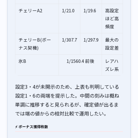
チェリーA2
1/21.0
1/19.6
高設定
ほど高
頻度
チェリーB(ボー
1/307.7
1/297.9
最大の
ナス契機)
設定差
氷B
1/1560.4 前後
レアハ
ズレ系
設定3・4が未開示のため、上表も判明している
設定1・6の両端を提示した。中間の刻みは概ね
単調に推移すると見られるが、確定値が出るま
では端の値からの相対比較で運用したい。
⚡
ボーナス獲得枚数