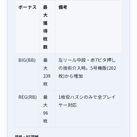
ボーナス
最
備考
大
獲
得
枚
数
BIG(BB)
最
左リール中段・赤7ビタ押し
大
の技術介入時。5号機版(202
239
枚)から増加
枚
REG(RB)
最
1枚役ハズシのみで全プレイ
大
ヤー対応
96
枚
規格・RT詳細