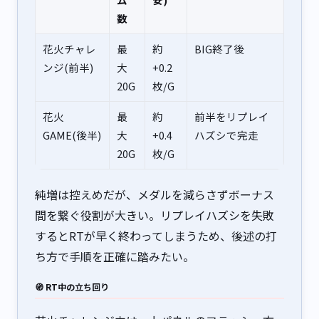
数
花火チャレ
最
約
BIG終了後
ンジ(前半)
大
+0.2
20G
枚/G
花火
最
約
前半をリプレイ
GAME(後半)
大
+0.4
ハズシで完走
20G
枚/G
純増は控えめだが、メダルを減らさずボーナス
間を繋ぐ役割が大きい。リプレイハズシを失敗
するとRTが早く終わってしまうため、後述の打
ち方で手順を正確に踏みたい。
🧭
RT中の立ち回り