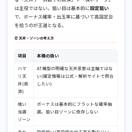
は主役ではない。狙い目は基本的に
設定狙い
で、ボーナス確率・出玉率に基づいて高設定台
を拾うのが王道となる。
⏰
天井・ゾーンの考え方
項目
本機の扱い
ハマ
AT機型の明確な天井恩恵は主軸ではな
リ天
い(確定情報は公式・解析サイトで照合
井(救
したい)
済)
強い
ボーナスは基本的にフラットな確率抽
当選
選。狙い目ゾーンに依存しない
ゾーン
主た
設定狙い(高設定の出玉率を取りにい