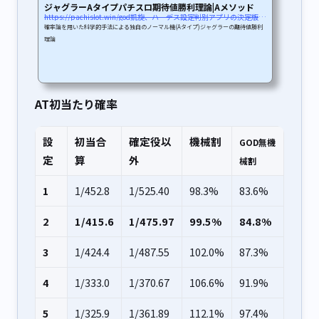
ジャグラーAタイプパチスロ期待値勝利理論|Aメソッド
https://pachislot.win/god凱旋、ハーデス設定判別アプリの決定版！カウ
確率論を用いた科学的手法による独自のノーマル機(Aタイプ)ジャグラーの期待値勝利
理論
AT初当たり確率
設
初当合
確定役以
機械割
GOD無機
定
算
外
械割
1
1/452.8
1/525.40
98.3%
83.6%
2
1/415.6
1/475.97
99.5%
84.8%
3
1/424.4
1/487.55
102.0%
87.3%
4
1/333.0
1/370.67
106.6%
91.9%
5
1/325.9
1/361.89
112.1%
97.4%