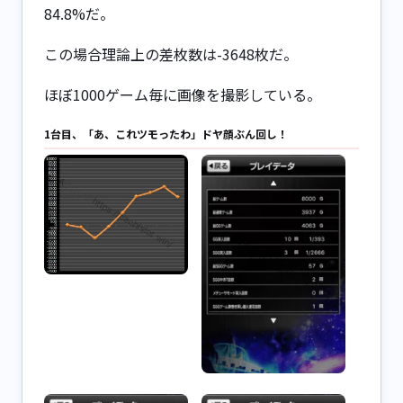
84.8%だ。
この場合理論上の差枚数は-3648枚だ。
ほぼ1000ゲーム毎に画像を撮影している。
1台目、「あ、これツモったわ」ドヤ顔ぶん回し！