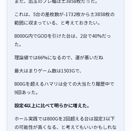
また、出玉のブレ幅は±3858枚だった。
これは、5台の差枚数が-1732枚から±3858枚の
範囲に収まっている、と考えておきたい。
8000G内でGODを引けた台は、2台で40%だっ
た。
理論値では66%になるので、運が悪いだね
最大はまりゲーム数は1503Gで、
800Gを超えるハマリは全ての大当たり履歴中で
9回あった。
設定4以上に比べて明らかに増えた。
ホール実践では800Gを2回超える台は設定3以下
の可能性が高くなる、と考えてもいいかもしれな