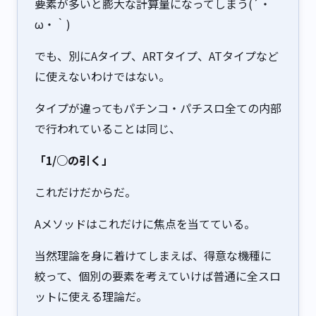
要素が多いと膨大な計算量になってしまう(´・
ω・｀)
でも、別にAタイプ、ARTタイプ、ATタイプなど
に使えないわけではない。
タイプが違ってもパチンコ・パチスロ全ての内部
で行われていることは同じ、
「1/○の引く」
これだけだからだ。
Aメソッドはこれだけに焦点を当てている。
当然理論を身に着けてしまえば、得意な機種に
絞って、個別の要素を考えていけば普通に全スロ
ットに使える理論だ。