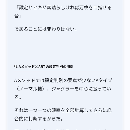
「設定とヒキが素晴らしければ万枚を目指せる
台」
であることには変わりはない。
🔍
AメソッドとARTの設定判別の関係
Aメソッドでは設定判別の要素が少ないAタイプ
（ノーマル機）、ジャグラーを中心に扱ってい
る。
それは一つ一つの確率を全部計算してさらに総
合的に判断するからだ。