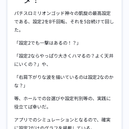
パチスロミリオンゴッド神々の凱旋の最高設定
である、設定2を8千回転、それを5台続けて回し
た。
「設定2でも一撃はあるの！？」
「設定2ならやっぱり大きくハマるの？よく天井
にいくの？」や、
「右肩下がりな波を描いているのは設定2なのか
な？」
等、ホールでの台選びや設定判別等の、実践に
役立てば幸いだ。
アプリでのシミュレーションとなるので、確実
に設定2だけのグラフを掲載している。