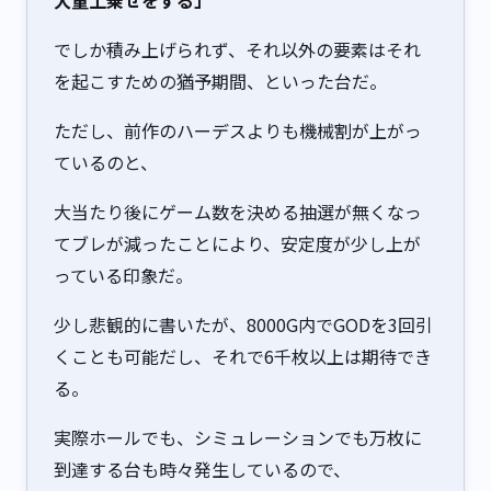
でしか積み上げられず、それ以外の要素はそれ
を起こすための猶予期間、といった台だ。
ただし、前作のハーデスよりも機械割が上がっ
ているのと、
大当たり後にゲーム数を決める抽選が無くなっ
てブレが減ったことにより、安定度が少し上が
っている印象だ。
少し悲観的に書いたが、8000G内でGODを3回引
くことも可能だし、それで6千枚以上は期待でき
る。
実際ホールでも、シミュレーションでも万枚に
到達する台も時々発生しているので、