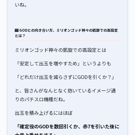
いね。
🎰
GODとの向き合い方、ミリオンゴッド神々の凱旋での高設定
とは？
ミリオンゴッド神々の凱旋での高設定とは
「安定して出玉を増やすため」というよりも
「どれだけ出玉を減らさずにGODを引くか？」
と、皆さんがなんとなく抱いているイメージ通
りのパチスロ機種だね。
出玉を積み上げるにはほぼ
「確定役のGODを数回引くか、赤7を引いた後に
大量上乗せをする」