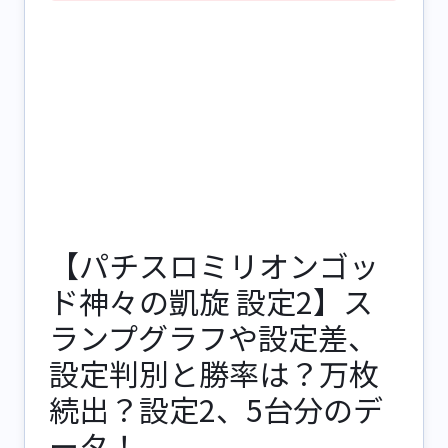
【パチスロミリオンゴッ
ド神々の凱旋 設定2】ス
ランプグラフや設定差、
設定判別と勝率は？万枚
続出？設定2、5台分のデ
ータ！