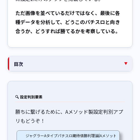
ただ画像を並べているだけではなく、最後に各
種データを分析して、どうこのパチスロと向き
合うか、どうすれば勝てるかを考察している。
目次
🔍
設定判別要素
勝ちに繋げるために、Aメソッド製設定判別アプ
リもどうぞ！
ジャグラーAタイプパチスロ期待値勝利理論|Aメソッド