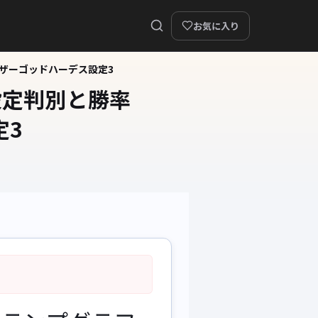
お気に入り
ザーゴッドハーデス設定3
設定判別と勝率
定3