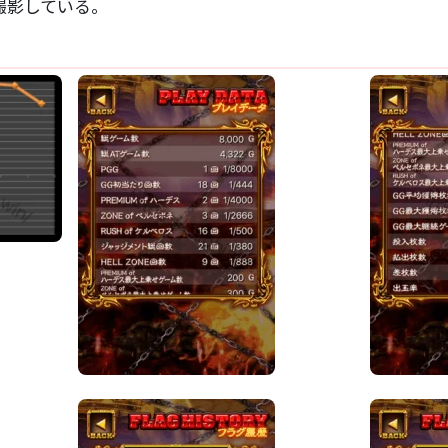
撮影している。