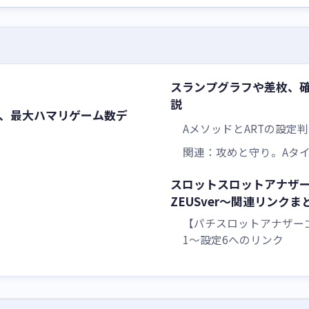
スランプグラフや差枚、確
説
動、最大ハマリゲーム数デ
AメソッドとARTの設定
関連：攻めと守り。Aタ
スロットスロットアナザ
ZEUSver～関連リンクま
【パチスロットアナザー
1〜設定6へのリンク