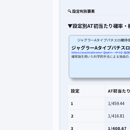
🔍
設定判別要素
▼設定別AT初当たり確率・機
ジャグラーAタイプパチスロ期待値
ジャグラーAタイプパチスロ
https://pachislot.win/【godハー
確率論を用いた科学的手法による独自のノ
設定
AT初当た
1
1/459.44
2
1/416.81
3
1/408.67