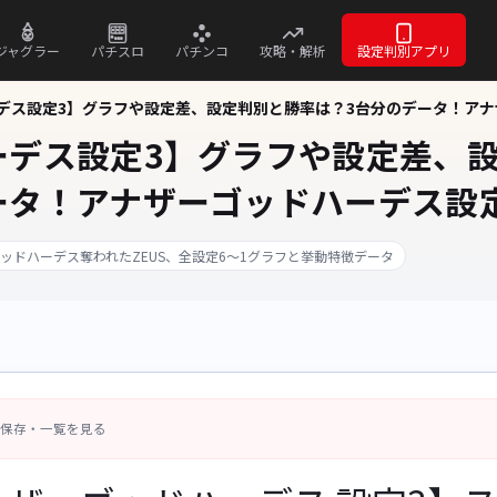
ジャグラー
パチスロ
パチンコ
攻略・解析
設定判別アプリ
デス設定3】グラフや設定差、設定判別と勝率は？3台分のデータ！アナ
ーデス設定3】グラフや設定差、
ータ！アナザーゴッドハーデス設
ッドハーデス奪われたZEUS、全設定6〜1グラフと挙動特徴データ
保存・
一覧を見る