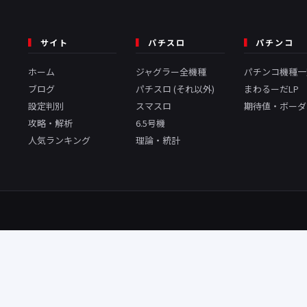
サイト
パチスロ
パチンコ
ホーム
ジャグラー全機種
パチンコ機種一
ブログ
パチスロ (それ以外)
まわるーだLP
設定判別
スマスロ
期待値・ボーダ
攻略・解析
6.5号機
人気ランキング
理論・統計