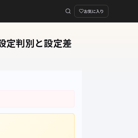
お気に入り
｜設定判別と設定差