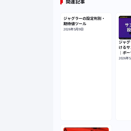
関連記事
ジャグラーの設定判別・
期待値ツール
2026年5月9日
ジャグ
けるサ
｜ボー
誤差を
2026年
向け】