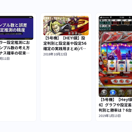
【5号機】【HEY!鏡】設
ラー設定推測にお
定判別と設定差や設定56
ンプル数の考え方
確定の実践用まとめ|パチ
ナス確率の収束と
スロHEY!鏡
2018年10月22日
理解する【中級者
5月11日
【5号機】【Hey!
6】グラフや設定
判別と勝率は？6
ータ！パチスロHey
2019年1月13日
定6