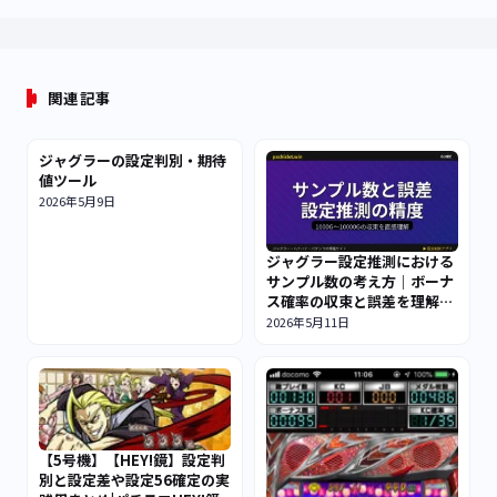
ータ
関連記事
ジャグラーの設定判別・期待
値ツール
2026年5月9日
ジャグラー設定推測における
サンプル数の考え方｜ボーナ
ス確率の収束と誤差を理解す
る【中級者向け】
2026年5月11日
【5号機】【HEY!鏡】設定判
別と設定差や設定56確定の実