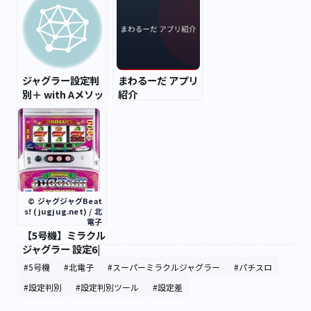
ジャグラー設定判
まわるーだ アプリ
別＋ with Aメソッ
紹介
ド 利用規約(EULA)
© ジャグジャグBeat
s! (jugjug.net) / 北
電子
【5号機】ミラクル
ジャグラー 設定6|
は特殊！Superミ
#5号機
#北電子
#スーパーミラクルジャグラー
#パチスロ
ラクルジャグラー
#設定判別
#設定判別ツール
#設定差
設定6との差、グラ
フの波と挙動やデ