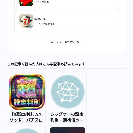
Aメソッド搭載
まわるーだ
パチンコ回転率計算
ukisystem 全アプリ一覧 →
この記事を読んだ人はこんな記事も読んでいます
【超設定判別 Aメ
ジャグラーの設定
ソッド】パチスロ
判別・期待値ツー
全機種設定判別ア
ル
プリ紹介