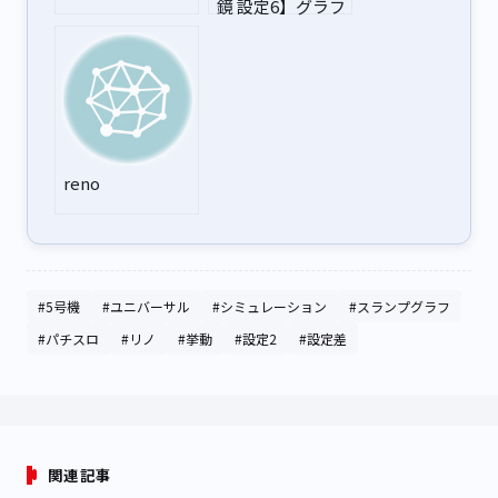
鏡 設定6】グラフ
め|パチスロHEY!
や設定差、設定判
鏡
別と勝率は？6台
分のデータ！パチ
スロHey!鏡 設定6
reno
#5号機
#ユニバーサル
#シミュレーション
#スランプグラフ
#パチスロ
#リノ
#挙動
#設定2
#設定差
関連記事