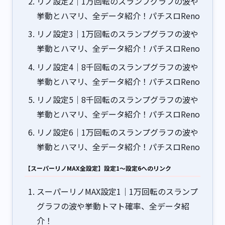
リノ設定2｜1万回転のスランプグラフの波や
挙動とハマリ、全データ紹介！パチスロReno
リノ設定3｜1万回転のスランプグラフの波や
挙動とハマリ、全データ紹介！パチスロReno
リノ設定4｜8千回転のスランプグラフの波や
挙動とハマリ、全データ紹介！パチスロReno
リノ設定5｜8千回転のスランプグラフの波や
挙動とハマリ、全データ紹介！パチスロReno
リノ設定6｜1万回転のスランプグラフの波や
挙動とハマリ、全データ紹介！パチスロReno
【スーパーリノMAX全設定】設定1〜設定6へのリンク
スーパーリノMAX設定1｜1万回転のスランプ
グラフの波や挙動トマト確率、全データ紹
介！