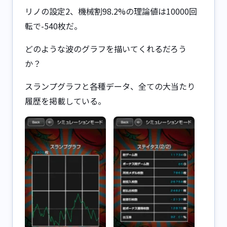
リノの設定2、機械割98.2%の理論値は10000回
転で-540枚だ。
どのような波のグラフを描いてくれるだろう
か？
スランプグラフと各種データ、全ての大当たり
履歴を掲載している。