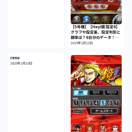
【5号機】【Hey!鏡 設定6】
グラフや設定差、設定判別と
勝率は？6台分のデータ！パ
チスロHey!鏡 設定6
2019年1月13日
reno
2020年1月10日