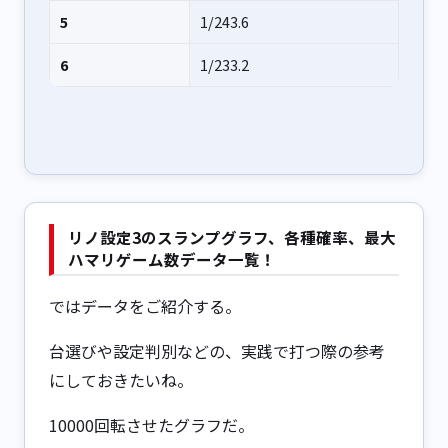
5
1/243.6
6
1/233.2
リノ設定3のスランプグラフ、各種確率、最大
ハマリゲーム数データ一覧！
ではデータをご紹介する。
台選びや設定判別などの、実践で打つ際の参考
にしておきたいね。
10000回転させたグラフだ。