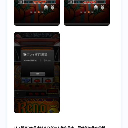
リノ設定2の最大はまりゲーム数や最大、最低差枚数の分析