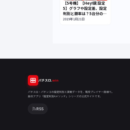
【5号機】【Hey!鏡 設定
5】グラフや設定差、設定
判別と勝率は？5台分のデ
ータ！パチスロHey!鏡 設
2019年1月21日
定5
パチスロ.
win
パチスロ・パチンコの設定判別と実戦データを、現役プレイヤー目線で。
自社アプリ「設定判別Aメソッド」シリーズの公式サイトです。
RSS