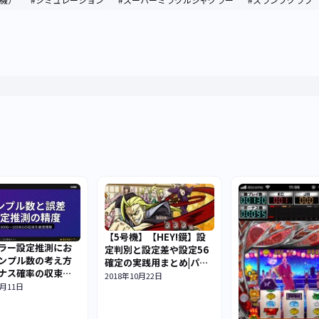
】
スロHey!鏡 設定
スロHey!鏡 設定
6
2
【5号機】【HEY!鏡】設
ラー設定推測にお
定判別と設定差や設定56
ンプル数の考え方
確定の実践用まとめ|パチ
ナス確率の収束と
スロHEY!鏡
2018年10月22日
理解する【中級者
5月11日