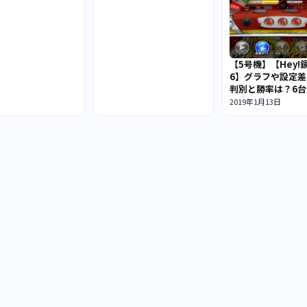
【5号機】【Hey!
6】グラフや設定
判別と勝率は？6
ータ！パチスロHey
2019年1月13日
定6