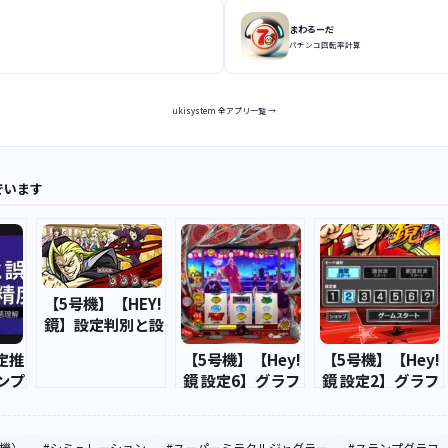
まわるーだ
パチンコ回転率計算
ukisystem 全アプリ一覧 →
でいます
【5号機】【HEY!
鏡】設定判別と設
定差や設定56確
定推
【5号機】【Hey!
【5号機】【Hey!
定の実践用まと
ンプ
鏡 設定6】グラフ
鏡 設定2】グラフ
め|パチスロHEY!
｜ボ
や設定差、設定判
や設定差、設定判
鏡
収束
別と勝率は？6台
別と勝率は？5台
する
分のデータ！パチ
分のデータ！パチ
ル機）
#シミュレーション
#スーパーミラクルジャグラー
#スランプグラフ