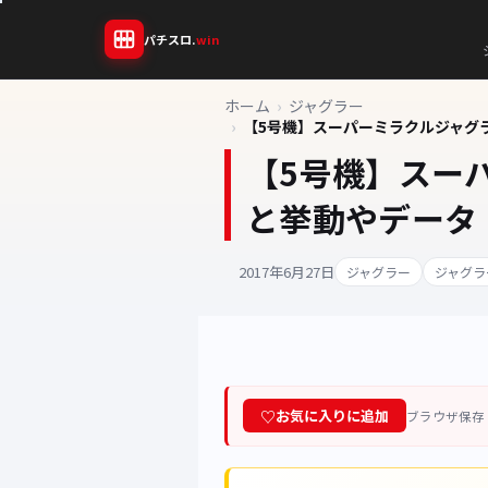
パチスロ.
win
ホーム
ジャグラー
【5号機】スーパーミラクルジャグラ
【5号機】スー
と挙動やデータ
2017年6月27日
ジャグラー
ジャグラ
お気に入りに追加
ブラウザ保存