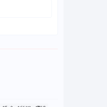
#データ
#パチスロ
#勝ち方