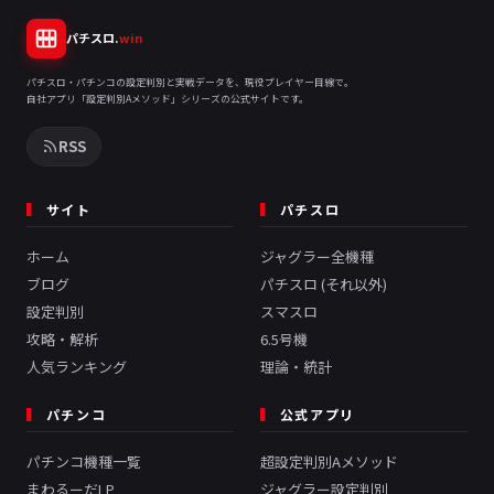
パチスロ.
win
パチスロ・パチンコの設定判別と実戦データを、現役プレイヤー目線で。
自社アプリ「設定判別Aメソッド」シリーズの公式サイトです。
RSS
サイト
パチスロ
ホーム
ジャグラー全機種
ブログ
パチスロ (それ以外)
設定判別
スマスロ
攻略・解析
6.5号機
人気ランキング
理論・統計
パチンコ
公式アプリ
パチンコ機種一覧
超設定判別Aメソッド
まわるーだLP
ジャグラー設定判別