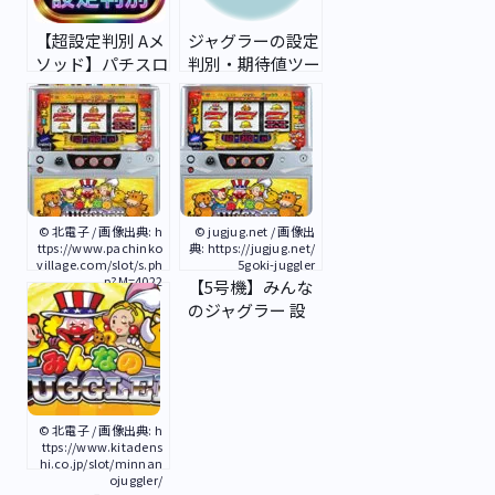
【超設定判別 Aメ
ジャグラーの設定
ソッド】パチスロ
判別・期待値ツー
全機種設定判別ア
ル
プリ紹介
© 北電子 / 画像出典: h
© jugjug.net / 画像出
ttps://www.pachinko
典: https://jugjug.net/
village.com/slot/s.ph
5goki-juggler
p?M=4022
【5号機】みんな
【5号機】みんな
のジャグラー 設
のジャグラー 設
定2|スランプグラ
定5|スランプグラ
フの特徴や挙動と
フの特徴や挙動と
ハマリ、設定判別
ハマリ、設定判別
と設定差のデー
と設定差のデー
タ！
© 北電子 / 画像出典: h
タ！
ttps://www.kitadens
hi.co.jp/slot/minnan
ojuggler/