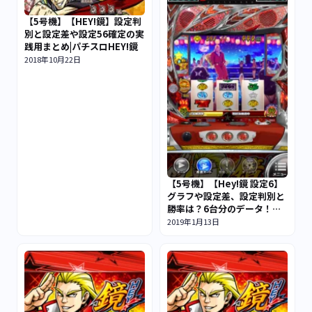
【5号機】【HEY!鏡】設定判
別と設定差や設定56確定の実
践用まとめ|パチスロHEY!鏡
2018年10月22日
【5号機】【Hey!鏡 設定6】
グラフや設定差、設定判別と
勝率は？6台分のデータ！パ
チスロHey!鏡 設定6
2019年1月13日