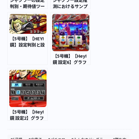
判別・期待値ツー
測におけるサンプ
ル
ル数の考え方｜ボ
ーナス確率の収束
と誤差を理解する
【中級者向け】
【5号機】【HEY!
鏡】設定判別と設
定差や設定56確定
【5号機】【Hey!
の実践用まとめ|パ
鏡 設定6】グラフ
チスロHEY!鏡
や設定差、設定判
別と勝率は？6台分
のデータ！パチス
ロHey!鏡 設定6
【5号機】【Hey!
鏡 設定2】グラフ
や設定差、設定判
別と勝率は？5台分
のデータ！パチス