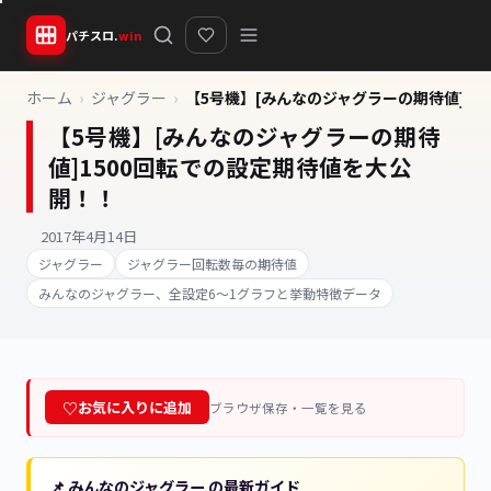
パチスロ.
win
ホーム
ジャグラー
【5号機】[みんなのジャグラーの期待値]1
【5号機】[みんなのジャグラーの期待
値]1500回転での設定期待値を大公
開！！
2017年4月14日
ジャグラー
ジャグラー回転数毎の期待値
みんなのジャグラー、全設定6〜1グラフと挙動特徴データ
お気に入りに追加
ブラウザ保存・
一覧を見る
📌 みんなのジャグラー の最新ガイド