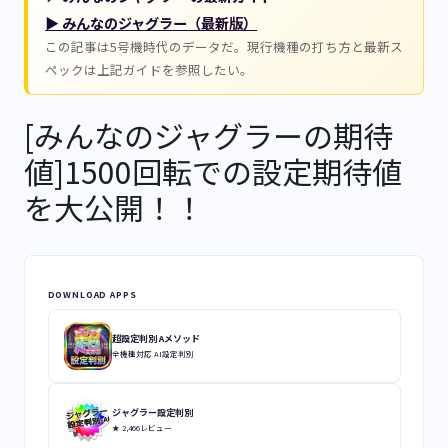
▶︎ みんなのジャグラー（最新版）
この記事は5号機時代のデータだ。現行機種の打ち方と最新ス
ペックは上記ガイドを参照したい。
[みんなのジャグラーの期待
値]1500回転での設定期待値
を大公開！！
DOWNLOAD APPS
超設定判別 Aメソッド
全機種対応 AI設定判別
ジャグラー設定判別
★ 2,466レビュー