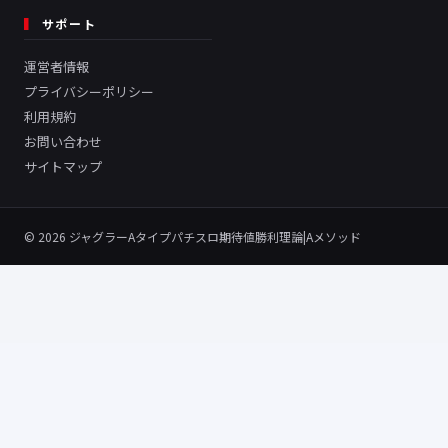
サポート
運営者情報
プライバシーポリシー
利用規約
お問い合わせ
サイトマップ
© 2026 ジャグラーAタイプパチスロ期待値勝利理論|Aメソッド