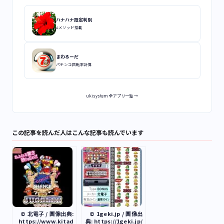
ハナハナ設定判別
Aメソッド搭載
まわるーだ
パチンコ回転率計算
ukisystem 全アプリ一覧 →
この記事を読んだ人はこんな記事も読んでいます
© 北電子 / 画像出典:
© 1geki.jp / 画像出
https://www.kitad
典: https://1geki.jp/