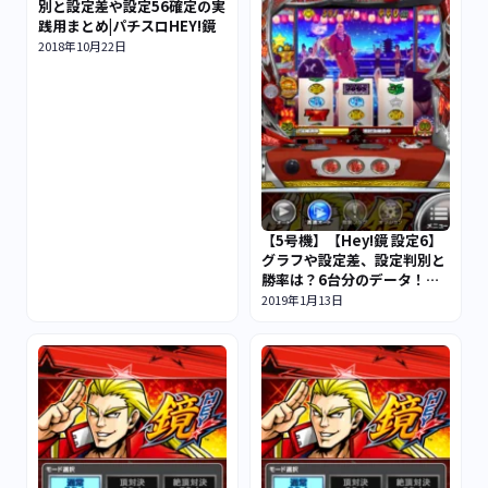
別と設定差や設定56確定の実
践用まとめ|パチスロHEY!鏡
2018年10月22日
【5号機】【Hey!鏡 設定6】
グラフや設定差、設定判別と
勝率は？6台分のデータ！パ
チスロHey!鏡 設定6
2019年1月13日