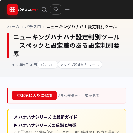
パチスロ.
win
ホーム
パチスロ
ニューキングハナハナ設定判別ツール｜スペ
ニューキングハナハナ設定判別ツール
｜スペックと設定差のある設定判別要
素
2018年5月20日
パチスロ
Aタイプ設定判別ツール
お気に入りに追加
ブラウザ保存・
一覧を見る
📌 ハナハナシリーズ の最新ガイド
▶︎ ハナハナシリーズの系譜と特徴
この記事は5号機時代のデータだ。現行機種の打ち方と最新ス