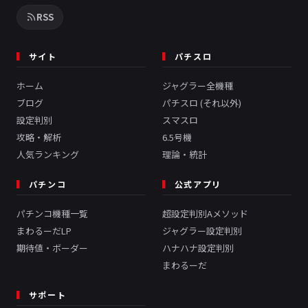
RSS
サイト
パチスロ
ホーム
ジャグラー全機種
ブログ
パチスロ (それ以外)
設定判別
スマスロ
攻略・解析
6.5号機
人気ランキング
理論・統計
パチンコ
公式アプリ
パチンコ機種一覧
超設定判別Aメソッド
まわるーだLP
ジャグラー設定判別
期待値・ボーダー
ハナハナ設定判別
まわるーだ
サポート