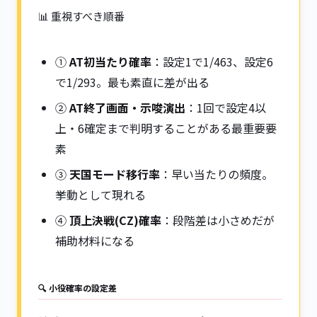
📊 重視すべき順番
①
AT初当たり確率
：設定1で1/463、設定6
で1/293。最も素直に差が出る
②
AT終了画面・示唆演出
：1回で設定4以
上・6確定まで判明することがある最重要要
素
③
天国モード移行率
：早い当たりの頻度。
挙動として現れる
④
頂上決戦(CZ)確率
：段階差は小さめだが
補助材料になる
🔍
小役確率の設定差