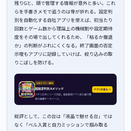
残りGと、頭で管理する情報が意外と多い。これ
らを手書きメモで追うのは骨が折れる。設定判
別を自動化する自社アプリを使えば、初当たり
回数とゲーム数から理論上の機械割や設定期待
度をその場で出してくれるため、「粘るか撤退
か」の判断がぶれにくくなる。終了画面の否定
示唆もアプリに記録していけば、絞り込みの取
りこぼしを防げる。
公式アプリ・無料
超設定判別 Aメソッド
アプリを見る →
パチスロ全シリーズ対応。設定推測アプリ史上最大規
模の機種データベース。
総評として、この台は「液晶で魅せる台」では
なく「ベル入賞と自力ミッションで掴み取る