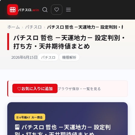
パチスロ.
win
ホーム
パチスロ
パチスロ 哲也 －天運地力－ 設定判別・打ち
パチスロ 哲也 －天運地力－ 設定判別・
打ち方・天井期待値まとめ
2026年6月15日
パチスロ
機種解析
お気に入りに追加
ブラウザ保存・
一覧を見る
🀄 6号機AT 大一商会
🎴 パチスロ 哲也 －天運地力－ 設定判
別・打ち方・天井期待値まとめ