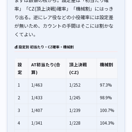
率」「CZ(頂上決戦)確率」「機械割」にはっき
り出る。逆にレア役などの小役確率には設定差
が無いため、カウントの手間はそこには割かな
くてよい。
💰
設定別 初当たり・CZ確率・機械割
設
AT初当たり(合
頂上決戦
機械割
定
算)
(CZ)
1
1/463
1/252
97.3%
2
1/433
1/245
98.9%
3
1/407
1/239
100.7%
4
1/341
1/228
104.3%