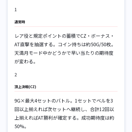
1
通常時
レア役と規定ポイントの蓄積でCZ・ボーナス・
AT直撃を抽選する。コイン持ちは約50G/50枚。
天満月モード中かどうかで早い当たりの期待度
が変わる。
2
頂上決戦(CZ)
9G×最大4セットのバトル。1セットでベルを3
回以上揃えれば次セットへ継続し、合計12回以
上揃えればAT勝利が確定する。成功期待度は約
50%。