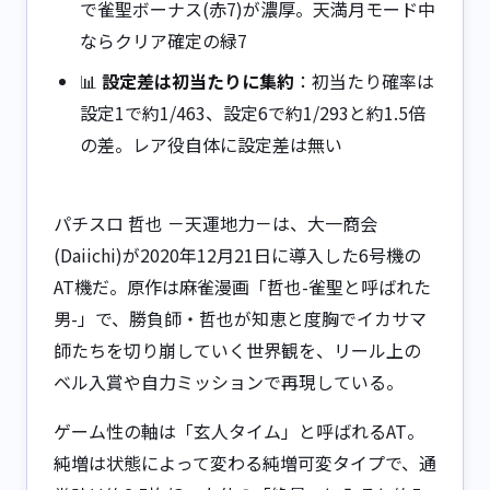
で雀聖ボーナス(赤7)が濃厚。天満月モード中
ならクリア確定の緑7
📊
設定差は初当たりに集約
：初当たり確率は
設定1で約1/463、設定6で約1/293と約1.5倍
の差。レア役自体に設定差は無い
パチスロ 哲也 －天運地力－は、大一商会
(Daiichi)が2020年12月21日に導入した6号機の
AT機だ。原作は麻雀漫画「哲也-雀聖と呼ばれた
男-」で、勝負師・哲也が知恵と度胸でイカサマ
師たちを切り崩していく世界観を、リール上の
ベル入賞や自力ミッションで再現している。
ゲーム性の軸は「玄人タイム」と呼ばれるAT。
純増は状態によって変わる純増可変タイプで、通