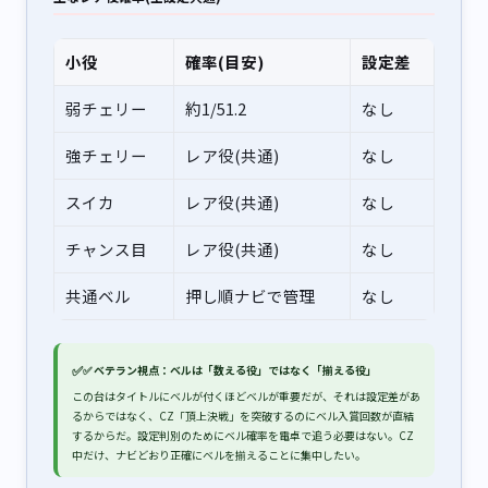
小役
確率(目安)
設定差
弱チェリー
約1/51.2
なし
強チェリー
レア役(共通)
なし
スイカ
レア役(共通)
なし
チャンス目
レア役(共通)
なし
共通ベル
押し順ナビで管理
なし
✅ ベテラン視点：ベルは「数える役」ではなく「揃える役」
この台はタイトルにベルが付くほどベルが重要だが、それは設定差があ
るからではなく、CZ「頂上決戦」を突破するのにベル入賞回数が直結
するからだ。設定判別のためにベル確率を電卓で追う必要はない。CZ
中だけ、ナビどおり正確にベルを揃えることに集中したい。