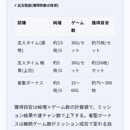
⚡
出玉性能(獲得枚数の目安)
契機
純増
ゲーム
獲得目安
数
玄人タイム(通
約2.5
30G/セ
約75枚/セ
常)
枚/G
ット
ット
玄人タイム 絶
約5
30G/セ
約150枚/
景(上位)
枚/G
ット
セット
雀聖ボーナス
約5
15〜
約75〜300
枚/G
60G
枚
獲得目安は純増×ゲーム数の計算値で、ミッシ
ョン結果や連チャン数で上下する。雀聖ボーナ
スは継続ゲーム数がミッション成否で変わる自