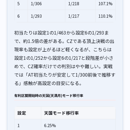
5
1/306
1/218
107.1%
6
1/293
1/217
110.1%
初当たりは設定1の1/463から設定6の1/293ま
で、約1.5倍の差がある。CZである頂上決戦の出
現率も設定が上がるほど軽くなるが、こちらは
設定1の1/252から設定6の1/217と段階差が小さ
めで、CZ確率だけでの判別はやや難しい。実戦
では「AT初当たりが安定して1/300前後で推移す
る」感触が高設定の目安になる。
有利区間開始時の天国(天満月)モード移行率
設定
天国モード移行率
1
6.25%