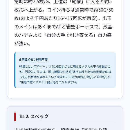
常時は約2.5枚/G、上位の「絶景」に入ると約5
枚/Gへ上がる。コイン持ちは通常時で約50G/50
枚(およそ千円あたり16〜17回転が目安)。出玉
のメインはあくまでATと雀聖ボーナスで、液晶
のハデさより「自分の手で引き寄せる」自力感
が強い。
ℹ️ 用語メモ：純増可変
純増とは、ATやボーナスを1G回すごとに増えるメダルの平均枚数のこ
と。可変というのは、同じ機種でも状態(通常のATか上位の絶景か)によ
ってこの数字が変わるという意味だ。この台は約2.5枚/Gと約5枚/Gの
2段階で覚えておくと出玉感をつかみやすい。
📊
2. スペック
まずは数値の核から。設定差は「初当たり確