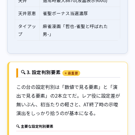
天井
通常時最大867G(液晶表示900G)
天井恩恵
雀聖ボーナス当選濃厚
タイアッ
麻雀漫画「哲也-雀聖と呼ばれた
プ
男-」
🔍
3. 設定判別要素
この台の設定判別は「数値で見る要素」と「演
出で見る要素」の2本立てだ。レア役に設定差が
無いぶん、初当たりの軽さと、AT終了時の示唆
演出をしっかり拾うのが基本になる。
🔍
主要な設定判別要素