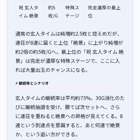
祝 玄人タ
約5
特殊ス
完走濃厚の最上
イム 絶景
枚/G
テージ
位
通常の玄人タイムは純増約2.5枚と控えめだが、
連荘が8連に届くと上位「絶景」に上がり純増が
約2倍の約5枚/Gへ。最上位の「祝 玄人タイム 絶
景」は完走が濃厚な特殊ステージで、ここに入
れば大量出玉のチャンスになる。
⚡
継続率とシナリオ
玄人タイムの継続率は平均約75%。30G消化のた
びに継続抽選を受け、勝てば次セットへ、さら
に連荘を重ねると絶景への昇格が見えてくる。8
連という到達点を意識すると、あと何連で絶景
か、という追い方ができる。