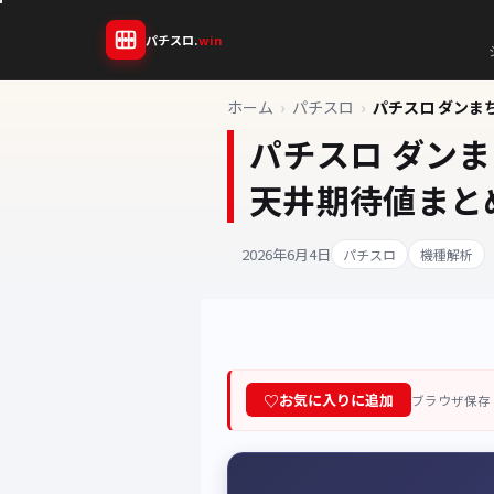
パチスロ.
win
ホーム
パチスロ
パチスロ ダンま
パチスロ ダン
天井期待値まと
2026年6月4日
パチスロ
機種解析
お気に入りに追加
ブラウザ保存