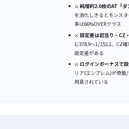
⚔️
純増約2.0枚のAT「
を消化しきるとモンスタ
率は66%OVERクラス
⚔️
設定差は初当り・CZ
1/378.9〜1/252.1
設定差がある
⚔️
ログインボーナスで設
リア(エンブレム)が奇数
用意されている