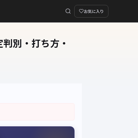
お気に入り
定判別・打ち方・