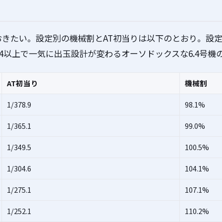
きたい。設定別の機械割とAT初当りは以下のとおり。設定
定4以上で一気に出玉設計が変わるオーソドックスな6.4号機
AT初当り
機械割
1/378.9
98.1%
1/365.1
99.0%
1/349.5
100.5%
1/304.6
104.1%
1/275.1
107.1%
1/252.1
110.2%