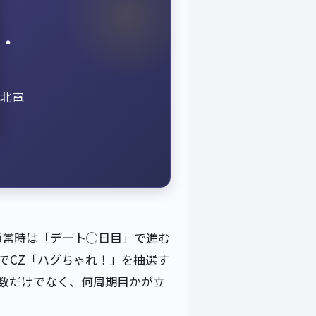
方・
す北電
通常時は「デート◯日目」で進む
でCZ「ハグちゃれ！」を抽選す
数だけでなく、何周期目かが立