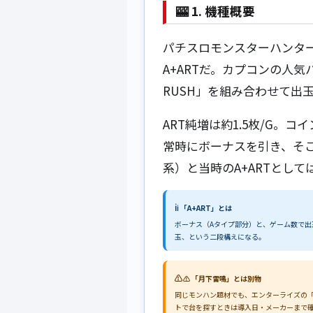
🎰
1. 機種概要
パチスロモンスターハンター
A+ARTだ。カプコンの人
RUSH」を組み合わせて出
ART純増は約1.5枚/G。コ
常時にボーナスを引き、そこ
系）と当時のA+ARTとし
ℹ️ 「A+ART」とは
ボーナス（Aタイプ部分）と、ゲーム数で出
玉、という二段構えになる。
⚠️ 「月下雷鳴」とは別物
同じモンハン題材でも、エンターライズの「
トで台を探すときは導入日・メーカーまで