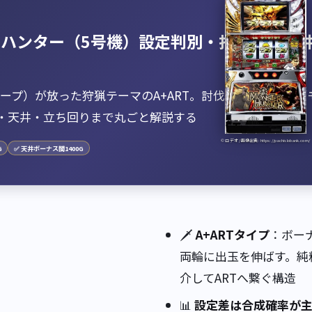
ハンター（5号機）設定判別・打ち方・天
ループ）が放った狩猟テーマのA+ART。討伐バトル型ART「
別・天井・立ち回りまで丸ごと解説する
© ロデオ / 画像出典: https://pachislobank.com/
G
✅ 天井ボーナス間1400G
🗡️
A+ARTタイプ
：ボーナ
両輪に出玉を伸ばす。純
介してARTへ繋ぐ構造
📊
設定差は合成確率が