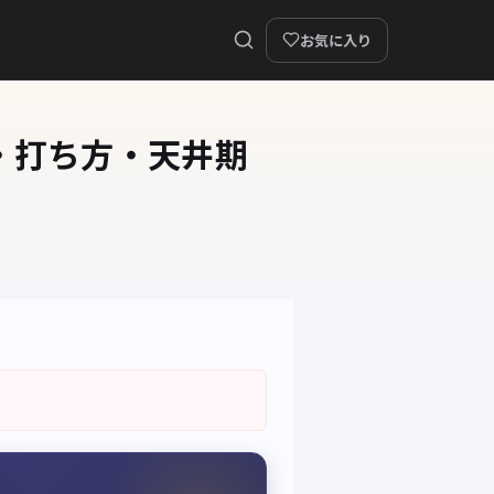
お気に入り
・打ち方・天井期