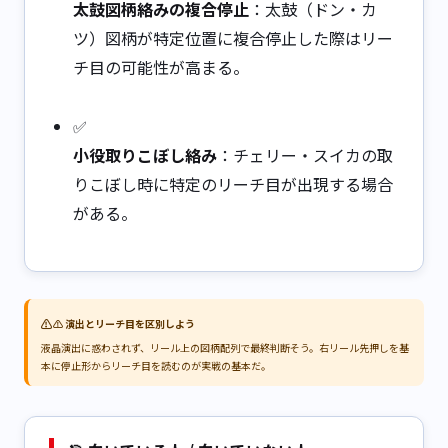
太鼓図柄絡みの複合停止
：太鼓（ドン・カ
ツ）図柄が特定位置に複合停止した際はリー
チ目の可能性が高まる。
✅
小役取りこぼし絡み
：チェリー・スイカの取
りこぼし時に特定のリーチ目が出現する場合
がある。
⚠️ 演出とリーチ目を区別しよう
液晶演出に惑わされず、リール上の図柄配列で最終判断そう。右リール先押しを基
本に停止形からリーチ目を読むのが実戦の基本だ。