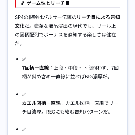
🎵 ゲーム性とリーチ目
SP4の根幹はパルサー伝統の
リーチ目による告知
文化
だ。豪華な液晶演出の現代でも、リール上
の図柄配列でボーナスを察知する楽しさは健在
だ。
✅
7図柄一直線
：上段・中段・下段問わず、7図
柄が斜め含め一直線に並べばBIG濃厚だ。
✅
カエル図柄一直線
：カエル図柄一直線でリー
チ目濃厚。REGにも絡む告知パターンだ。
✅