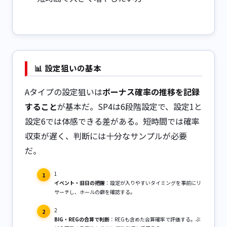
📊 設定狙いの基本
Aタイプの設定狙いは
ボーナス確率の推移を記録
すること
が基本だ。SP4は6段階設定で、設定1と
設定6では体感できる差がある。短時間では確率
収束が遅く、判断には十分なサンプルが必要
だ。
1
イベント・旧日の把握
：設定が入りやすいタイミングを事前にリ
サーチし、ホールの癖を確認する。
2
BIG・REGの合算で判断
：REGも含めた合算確率で評価する。
ぶ