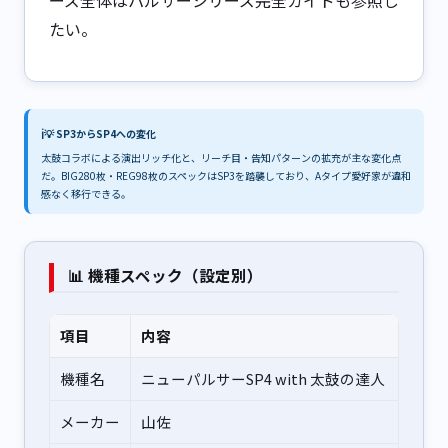
たい。
💡 SP3からSP4への変化
太鼓コラボによる演出リッチ化と、リーチ目・告知パターンの拡充が主な変化点
だ。BIG280枚・REG98枚のスペックはSP3を踏襲しており、Aタイプ愛好家が違和
感なく移行できる。
📊
機種スペック（設定別）
項目
内容
機種名
ニューパルサーSP4 with 太鼓の達人
メーカー
山佐