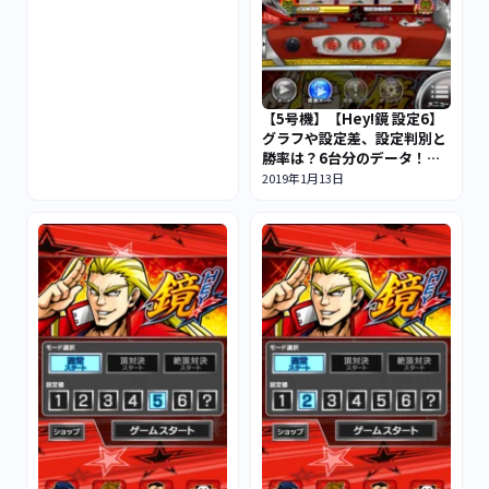
【5号機】【Hey!鏡 設定6】
グラフや設定差、設定判別と
勝率は？6台分のデータ！パ
チスロHey!鏡 設定6
2019年1月13日