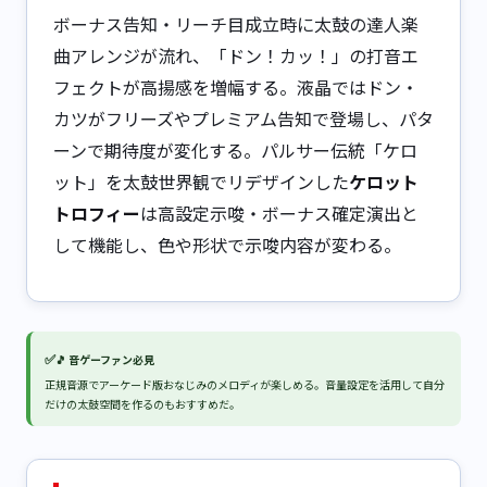
ボーナス告知・リーチ目成立時に太鼓の達人楽
曲アレンジが流れ、「ドン！カッ！」の打音エ
フェクトが高揚感を増幅する。液晶ではドン・
カツがフリーズやプレミアム告知で登場し、パタ
ーンで期待度が変化する。パルサー伝統「ケロ
ット」を太鼓世界観でリデザインした
ケロット
トロフィー
は高設定示唆・ボーナス確定演出と
して機能し、色や形状で示唆内容が変わる。
🎵 音ゲーファン必見
正規音源でアーケード版おなじみのメロディが楽しめる。音量設定を活用して自分
だけの太鼓空間を作るのもおすすめだ。