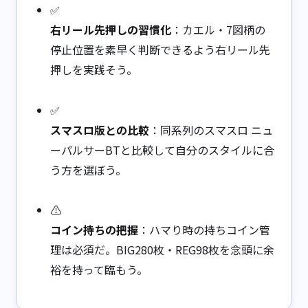
✅
右リール先押しの習慣化
：カエル・7図柄の
停止位置を素早く判断できるよう右リール先
押しを実践そう。
✅
スマスロ版との比較
：同系列の
スマスロ ニュ
ーパルサーBT
と比較して自分のスタイルに合
う方を選ぼう。
⚠️
コイン持ちの把握
：ハマり時の持ちコイン管
理は必須だ。BIG280枚・REG98枚を念頭に余
裕を持って臨もう。