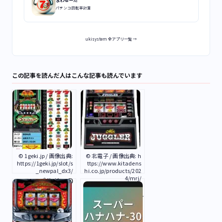
まわるーだ
パチンコ回転率計算
ukisystem 全アプリ一覧 →
この記事を読んだ人はこんな記事も読んでいます
© 1geki.jp / 画像出典:
© 北電子 / 画像出典: h
https://1geki.jp/slot/s
ttps://www.kitadens
_newpal_dx3/
hi.co.jp/products/202
4/mrj/
ニューパルサーD
ミスタージャグラ
X3の特徴と打ち
ーの設定判別・打
方｜DXシリーズ
ち方・機械割まと
の完成形を攻略す
め｜ピエロ同時当