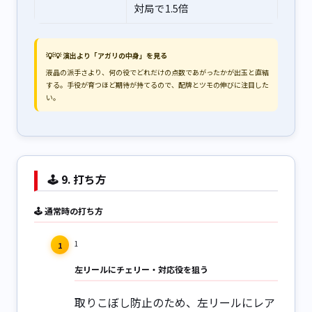
対局で1.5倍
💡 演出より「アガリの中身」を見る
液晶の派手さより、何の役でどれだけの点数であがったかが出玉と直結
する。手役が育つほど期待が持てるので、配牌とツモの伸びに注目した
い。
🕹️
9. 打ち方
🕹️
通常時の打ち方
1
左リールにチェリー・対応役を狙う
取りこぼし防止のため、左リールにレア