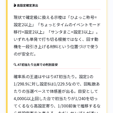
🎬
高設定確定演出
現状で確定級に扱える示唆は「ひよっこ称号=
設定2以上」「ちょっとタイムのイベントモード
移行=設定2以上」「サンタまこ=設定3以上」。
いずれも単発で打ち切る根拠ではなく、回す動
機を一段引き上げる材料という位置づけで使う
のが安全だ。
🔍
AT初当たり比率での判別目安
確率系の王道はやはりAT初当たり。設定1の
1/298.9に対し設定6は1/229.5なので、回転数あ
たりの当選ペースで体感差が出る。目安として
4,000G以上回した台で初当たりが1/240を切っ
てくるなら高設定寄り、1/300前後で推移するな
ら低設定寄りと考える。ただしサンプルが浅い