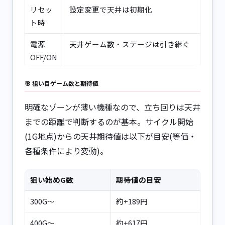
リセッ
設定変更で天井は初期化
ト時
電源
天井ゲーム数・ステージは引き継ぐ
OFF/ON
🎯
狙い目ゲーム数と期待値
明確なゾーンが薄い機種なので、立ち回りは天井
までの距離で判断するのが基本。サイクル開始
(1G地点)からの天井期待値は以下が目安(等価・
各種条件により変動)。
狙い始めG数
期待値の目安
300G〜
約+189円
400G〜
約+617円