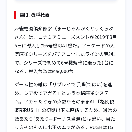
🎰
1. 機種概要
麻雀格闘倶楽部参（まーじゃんかくとうくらぶ
さん）は、コナミアミューズメントが2019年8月
5日に導入した6号機のAT機だ。アーケードの人
気麻雀シリーズをパチスロ化したラインの第3弾
で、シリーズで初めて6号機規格に乗った1台に
なる。導入台数は約8,000台。
ゲーム性の軸は「リプレイで手牌(てはい)を進
め、レア役でアガる」という本格麻雀システ
ム。アガったときの点数がそのままAT「格闘倶
楽部RUSH」の初期出玉に直結するため、通常の
数あたり(あたり=ボーナス当選)とは違い、当た
り方そのものに出玉のムラがある。RUSHは1G