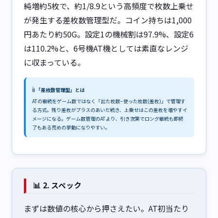
純増約5枚で、約1/8.9という高頻度で枚数上乗せ
が発生する差枚数管理型だ。コイン持ちは1,000
円あたり約50G。設定1の機械割は97.9%、設定6
は110.2%と、6号機AT機としては素直なレンジ
に収まっている。
ℹ️ 「差枚数管理型」とは
ATの継続をゲーム数ではなく「出た枚数−使った枚数(差枚)」で管理す
る方式。残り差枚がプラスのあいだ続き、上乗せはこの差枚を増やすイ
メージになる。ゲーム数管理のATより、引き次第でロング継続も即終
了もある荒めの挙動になりやすい。
📊
2. スペック
まずは数値の核心から押さえたい。AT初当たり