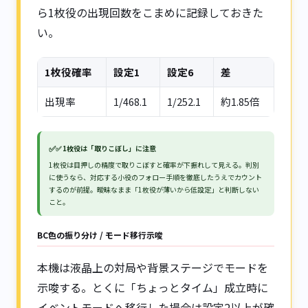
ら1枚役の出現回数をこまめに記録しておきた
い。
1枚役確率
設定1
設定6
差
出現率
1/468.1
1/252.1
約1.85倍
✅ 1枚役は「取りこぼし」に注意
1枚役は目押しの精度で取りこぼすと確率が下振れして見える。判別
に使うなら、対応する小役のフォロー手順を徹底したうえでカウント
するのが前提。曖昧なまま「1枚役が薄いから低設定」と判断しない
こと。
BC色の振り分け / モード移行示唆
本機は液晶上の対局や背景ステージでモードを
示唆する。とくに「ちょっとタイム」成立時に
イベントモードへ移行した場合は設定2以上が確