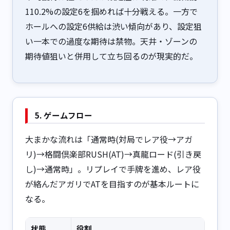
110.2%の設定6を掴めれば十分戦える。一方で
ホールへの設定6供給は渋い傾向があり、設定狙
い一本での過度な期待は禁物。天井・ゾーンの
期待値狙いと併用して立ち回るのが現実的だ。
5. ゲームフロー
大まかな流れは「通常時(対局でレア役→アガ
リ)→格闘倶楽部RUSH(AT)→真龍ロード(引き戻
し)→通常時」。リプレイで手牌を進め、レア役
が絡んだアガリでATを目指すのが基本ルートに
なる。
状態
役割