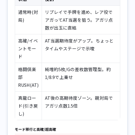
通常時(対
リプレイで手牌を進め、レア役で
局)
アガってAT当選を狙う。アガリ点
数が出玉に直結
高確/イベ
AT当選期待度がアップ。ちょっと
ントモー
タイムやステージで示唆
ド
格闘倶楽
純増約5枚/Gの差枚数管理型。約
部
1/8.9で上乗せ
RUSH(AT)
真龍ロー
AT後の高期待度ゾーン。親対局で
ド(引き戻
アガリ点数1.5倍
し)
モード移行と高確/超高確