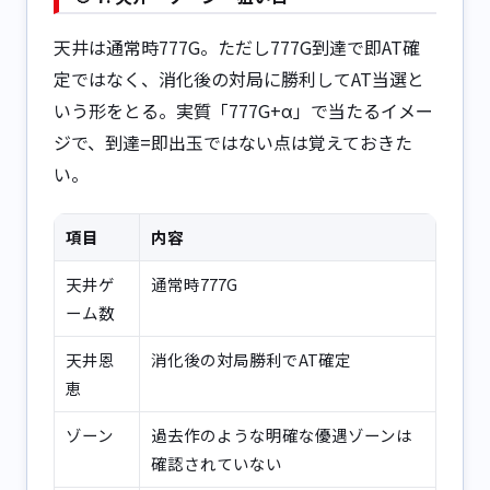
天井は通常時777G。ただし777G到達で即AT確
定ではなく、消化後の対局に勝利してAT当選と
いう形をとる。実質「777G+α」で当たるイメー
ジで、到達=即出玉ではない点は覚えておきた
い。
項目
内容
天井ゲ
通常時777G
ーム数
天井恩
消化後の対局勝利でAT確定
恵
ゾーン
過去作のような明確な優遇ゾーンは
確認されていない