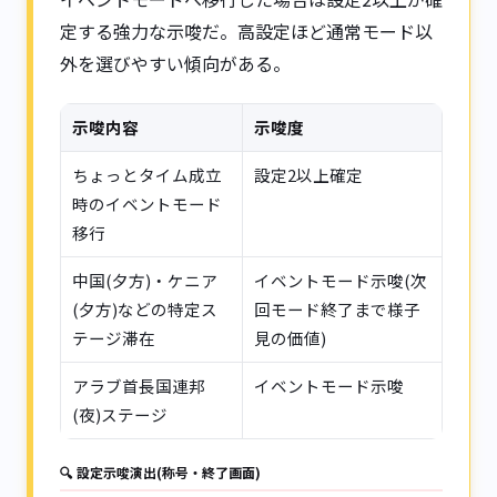
定する強力な示唆だ。高設定ほど通常モード以
外を選びやすい傾向がある。
示唆内容
示唆度
ちょっとタイム成立
設定2以上確定
時のイベントモード
移行
中国(夕方)・ケニア
イベントモード示唆(次
(夕方)などの特定ス
回モード終了まで様子
テージ滞在
見の価値)
アラブ首長国連邦
イベントモード示唆
(夜)ステージ
🔍
設定示唆演出(称号・終了画面)