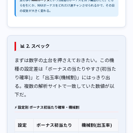
らを引くか、MAXボーナスをどれだけ連チャンさせられるかで、その日
の収支が大きく変わる。
📊
2. スペック
まずは数字の土台を押さえておきたい。この機
種の設定差は「ボーナスの当たりやすさ(初当た
り確率)」と「出玉率(機械割)」にはっきり出
る。複数の解析サイトで一致していた数値が以
下だ。
⚡
設定別 ボーナス初当たり確率・機械割
設定
ボーナス初当たり
機械割(出玉率)