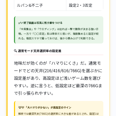
ルパン&不二子
設定2・3否定
✅ 終了画面は写真に残す癖をつける
「全員集合」や「ウエディング」は出れば一撃で勝負が決まる強い示
唆。一方で「○○否定」系は単体だと弱いが、複数集めると設定が絞
れる。毎回スマホで撮っておけば、後から積み上げて判断できる。
🔍
通常モード天井選択率の設定差
地味だが効くのが「ハマりにくさ」だ。通常モ
ードでどの天井(216/416/616/766G)を選ぶかに
設定差があり、高設定ほど浅いゲーム数を選び
やすい。逆に言うと、低設定ほど最深の766Gま
で引っ張られやすい。
💡 「大ハマりが少ない」が高設定のサイン
解析では最深天井(766G)の選択率に大きな差があるとされ、設定1は