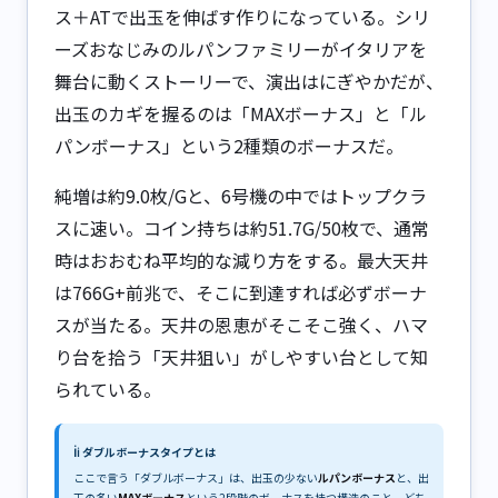
ス＋ATで出玉を伸ばす作りになっている。シリ
ーズおなじみのルパンファミリーがイタリアを
舞台に動くストーリーで、演出はにぎやかだが、
出玉のカギを握るのは「MAXボーナス」と「ル
パンボーナス」という2種類のボーナスだ。
純増は約9.0枚/Gと、6号機の中ではトップクラ
スに速い。コイン持ちは約51.7G/50枚で、通常
時はおおむね平均的な減り方をする。最大天井
は766G+前兆で、そこに到達すれば必ずボーナ
スが当たる。天井の恩恵がそこそこ強く、ハマ
り台を拾う「天井狙い」がしやすい台として知
られている。
ℹ️ ダブルボーナスタイプとは
ここで言う「ダブルボーナス」は、出玉の少ない
ルパンボーナス
と、出
玉の多い
MAXボーナス
という2段階のボーナスを持つ構造のこと。どち