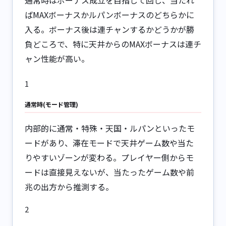
通常時はボーナス成立を目指して回し、当たれ
ばMAXボーナスかルパンボーナスのどちらかに
入る。ボーナス後は連チャンするかどうかが勝
負どころで、特に天井からのMAXボーナスは連チ
ャン性能が高い。
1
通常時(モード管理)
内部的に通常・特殊・天国・ルパンといったモ
ードがあり、滞在モードで天井ゲーム数や当た
りやすいゾーンが変わる。プレイヤー側からモ
ードは直接見えないが、当たったゲーム数や前
兆の出方から推測する。
2