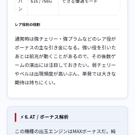
パ
616 / 766G
できる優遇モード
ン
レア役別の役割
通常時は強チェリー・強プラムなどのレア役が
ボーナスの主な引き金になる。強い役を引いた
あとは前兆が動くことがあるので、その後数ゲ
ームの演出には注目しておきたい。弱チェリー
やベルは出現頻度が高いぶん、単発では大きな
期待は持ちにくい。
⚡
6. AT / ボーナス解析
この機種の出玉エンジンはMAXボーナスだ。純