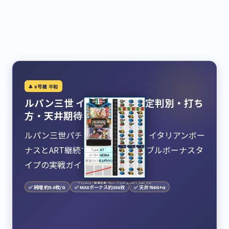
🎩 6号機 平和
ルパン三世 イタリアの夢 設定判別・打ち
方・天井期待値まとめ
ルパン三世パチスロ6号機第1弾。イタリアンボー
ナスとART継続で出玉を伸ばすダブルボーナスタ
イプの実戦ガイド
© 1geki.jp / 画像出典: https://1geki.jp/slot/s_lupin_ita/
✅ 純増 約9.0枚/G
✅ MAXボーナス約306枚
✅ 天井766G+α