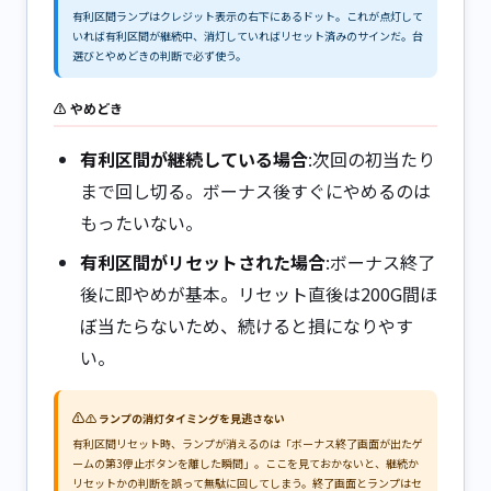
有利区間ランプはクレジット表示の右下にあるドット。これが点灯して
いれば有利区間が継続中、消灯していればリセット済みのサインだ。台
選びとやめどきの判断で必ず使う。
⚠️
やめどき
有利区間が継続している場合
:次回の初当たり
まで回し切る。ボーナス後すぐにやめるのは
もったいない。
有利区間がリセットされた場合
:ボーナス終了
後に即やめが基本。リセット直後は200G間ほ
ぼ当たらないため、続けると損になりやす
い。
⚠️ ランプの消灯タイミングを見逃さない
有利区間リセット時、ランプが消えるのは「ボーナス終了画面が出たゲ
ームの第3停止ボタンを離した瞬間」。ここを見ておかないと、継続か
リセットかの判断を誤って無駄に回してしまう。終了画面とランプはセ