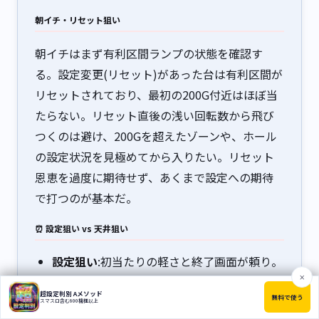
朝イチ・リセット狙い
朝イチはまず有利区間ランプの状態を確認す
る。設定変更(リセット)があった台は有利区間が
リセットされており、最初の200G付近はほぼ当
たらない。リセット直後の浅い回転数から飛び
つくのは避け、200Gを超えたゾーンや、ホール
の設定状況を見極めてから入りたい。リセット
恩恵を過度に期待せず、あくまで設定への期待
で打つのが基本だ。
⏰
設定狙い vs 天井狙い
設定狙い
:初当たりの軽さと終了画面が頼り。
×
「全員集合」「ウエディング」が出れば一気
超設定判別 Aメソッド
無料で使う
に勝負が決まる。否定系の終了画面も積み上
スマスロ含む600機種以上