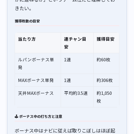
きたい。
獲得枚数の目安
当たり方
連チャン目
獲得目安
安
ルパンボーナス単
1連
約60枚
発
MAXボーナス単発
1連
約306枚
天井MAXボーナス
平均約3.5連
約1,050
枚
🕹️
ボーナス中の打ち方と注意
ボーナス中はナビに従えば取りこぼしはほぼ起