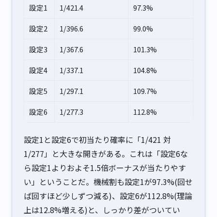
設定1
1/421.4
97.3%
設定2
1/396.6
99.0%
設定3
1/367.6
101.3%
設定4
1/337.1
104.8%
設定5
1/297.1
109.7%
設定6
1/277.3
112.8%
設定1と設定6で初当たり確率に「1/421 対
1/277」と大きな開きがある。これは「設定6な
ら設定1よりおよそ1.5倍ボーナスが当たりやす
い」ということだ。機械割も設定1が97.3%(回せ
ば回すほど少しずつ減る)、設定6が112.8%(理論
上は12.8%増える)と、しっかり差がついてい