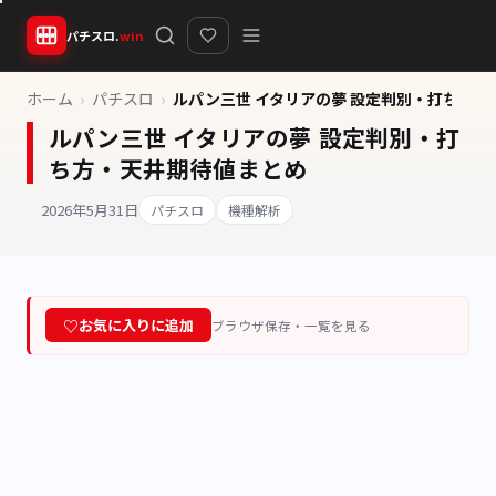
パチスロ.
win
ホーム
パチスロ
ルパン三世 イタリアの夢 設定判別・打ち方・
ルパン三世 イタリアの夢 設定判別・打
ち方・天井期待値まとめ
2026年5月31日
パチスロ
機種解析
お気に入りに追加
ブラウザ保存・
一覧を見る