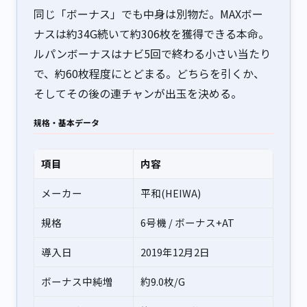
同じ「ボーナス」でも中身は別物だ。MAXボー
ナスは約34G続いて約306枚を獲得できる本命。
ルパンボーナスはナビ5回で終わる小さい当たり
で、約60枚程度にとどまる。どちらを引くか、
そしてその後の連チャンが出玉を決める。
規格・基本データ
項目
内容
メーカー
平和(HEIWA)
規格
6号機 / ボーナス+AT
導入日
2019年12月2日
ボーナス中純増
約9.0枚/G