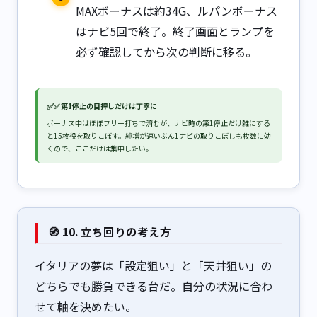
MAXボーナスは約34G、ルパンボーナス
はナビ5回で終了。終了画面とランプを
必ず確認してから次の判断に移る。
✅ 第1停止の目押しだけは丁寧に
ボーナス中はほぼフリー打ちで済むが、ナビ時の第1停止だけ雑にする
と15枚役を取りこぼす。純増が速いぶん1ナビの取りこぼしも枚数に効
くので、ここだけは集中したい。
🧭
10. 立ち回りの考え方
イタリアの夢は「設定狙い」と「天井狙い」の
どちらでも勝負できる台だ。自分の状況に合わ
せて軸を決めたい。