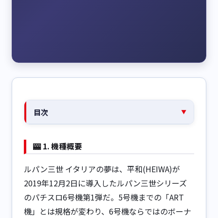
目次
🎰
1. 機種概要
ルパン三世 イタリアの夢は、平和(HEIWA)が
2019年12月2日に導入したルパン三世シリーズ
のパチスロ6号機第1弾だ。5号機までの「ART
機」とは規格が変わり、6号機ならではのボーナ