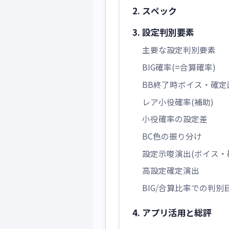
2. スペック
3. 設定判別要素
主要な設定判別要素
BIG確率(=合算確率)
BB終了時ボイス・確定
レア小役確率(補助)
小役確率の設定差
BC色の振り分け
設定示唆演出(ボイス・
高設定確定演出
BIG/合算比率での判別
4. アプリ活用と総評