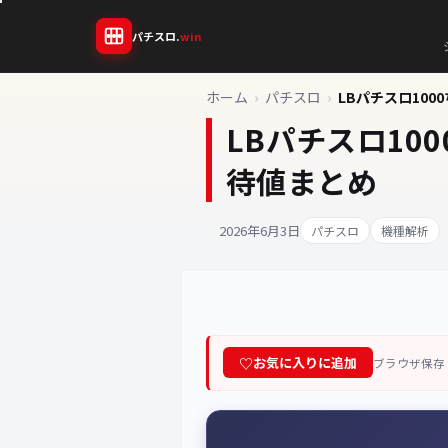
パチスロ.
win
ホーム
パチスロ
LBパチスロ10
LBパチスロ10
待値まとめ
2026年6月3日
パチスロ
機種解析
お気に入りに追加
ブラウザ保存