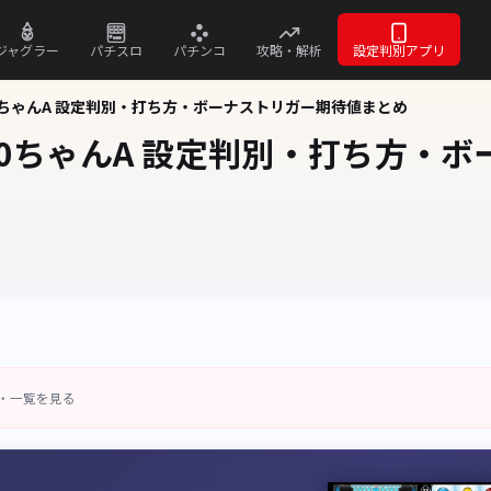
ジャグラー
パチスロ
パチンコ
攻略・解析
設定判別アプリ
00ちゃんA 設定判別・打ち方・ボーナストリガー期待値まとめ
00ちゃんA 設定判別・打ち方・
・
一覧を見る