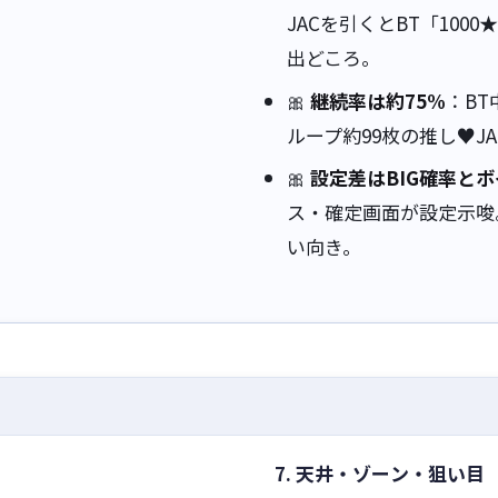
JACを引くとBT「100
出どころ。
🎀
継続率は約75%
：BT
ループ約99枚の推し♥J
🎀
設定差はBIG確率とボ
ス・確定画面が設定示唆
い向き。
7. 天井・ゾーン・狙い目