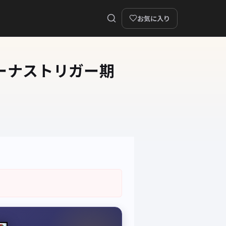
お気に入り
ボーナストリガー期