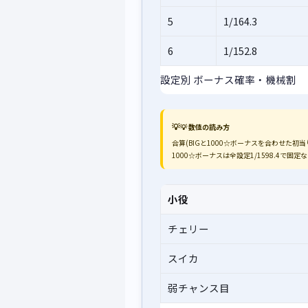
5
1/164.3
6
1/152.8
設定別 ボーナス確率・機械割
💡 数値の読み方
合算(BIGと1000☆ボーナスを合わせた初
1000☆ボーナスは全設定1/1598.4で
小役
チェリー
スイカ
弱チャンス目