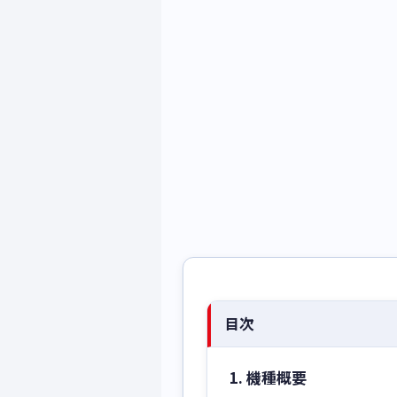
目次
1. 機種概要