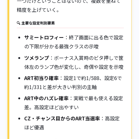
一つだけということはないので、複数を重ねて
精度を上げていく。
🔍
主要な設定判別要素
サミートロフィー
：終了画面に出る色で設定
の下限が分かる最強クラスの示唆
ツメランプ
：ボーナス入賞時のビタ押しで筐
体左のランプ色が変化し、奇偶や設定を示唆
ART初当り確率
：設定1で約1/588、設定6で
約1/331と差が大きい判別の主軸
ART中のハズレ確率
：実戦で最も使える設定
差。高設定ほど出やすい
CZ・チャンス目からのART当選率
：高設定
ほど優遇