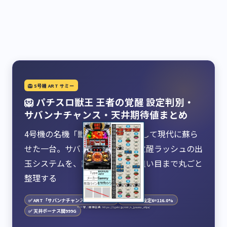
🦁 5号機 ART サミー
🦁 パチスロ獣王 王者の覚醒 設定判別・
サバンナチャンス・天井期待値まとめ
4号機の名機「獣王」をART機として現代に蘇ら
せた一台。サバンナチャンスと覚醒ラッシュの出
玉システムを、設定差・天井・狙い目まで丸ごと
整理する
✅ ART「サバンナチャンス」純増約1.4枚
✅ 機械割 設定6=116.0%
© 一撃 / 画像出典: https://1geki.jp/slot/s_jyuuou_ohja/
✅ 天井ボーナス間999G