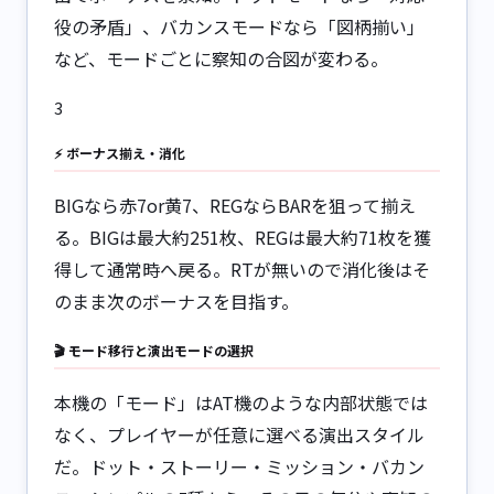
役の矛盾」、バカンスモードなら「図柄揃い」
など、モードごとに察知の合図が変わる。
3
⚡
ボーナス揃え・消化
BIGなら赤7or黄7、REGならBARを狙って揃え
る。BIGは最大約251枚、REGは最大約71枚を獲
得して通常時へ戻る。RTが無いので消化後はそ
のまま次のボーナスを目指す。
🎬
モード移行と演出モードの選択
本機の「モード」はAT機のような内部状態では
なく、プレイヤーが任意に選べる演出スタイル
だ。ドット・ストーリー・ミッション・バカン