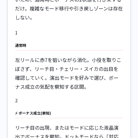
だけ。複雑なモード移行や引き戻しゾーンは存在
しない。
1
通常時
左リールに赤7を狙いながら消化。小役を取りこ
ぼさず、リーチ目・チェリー・スイカの出目を
確認していく。演出モードを好みで選び、ボー
ナス成立の気配を察知する区間。
2
⚡
ボーナス成立(察知)
リーチ目の出現、またはモードに応じた液晶演
出でボーナスを察知。ドットモードなら「対応