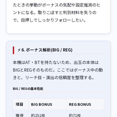
たときの挙動がボーナスの気配や設定推測のヒ
ントになる。取りこぼすと判別材料を失うの
で、目押しでしっかりフォローしたい。
⚡
6. ボーナス解析(BIG / REG)
本機はAT・BTを持たないため、出玉の本体は
BIGとREGそのものだ。ここではボーナス中の動
きと、リーチ目・演出の信頼度を整理する。
BIG / REGの基本性能
項目
BIG BONUS
REG BONUS
獲得
約251枚
約71枚