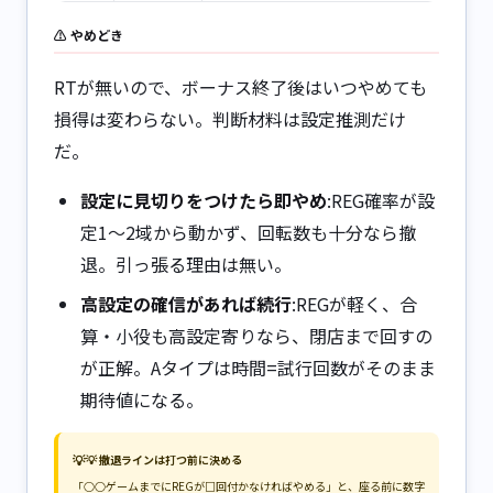
⚠️
やめどき
RTが無いので、ボーナス終了後はいつやめても
損得は変わらない。判断材料は設定推測だけ
だ。
設定に見切りをつけたら即やめ
:REG確率が設
定1〜2域から動かず、回転数も十分なら撤
退。引っ張る理由は無い。
高設定の確信があれば続行
:REGが軽く、合
算・小役も高設定寄りなら、閉店まで回すの
が正解。Aタイプは時間=試行回数がそのまま
期待値になる。
💡 撤退ラインは打つ前に決める
「○○ゲームまでにREGが□回付かなければやめる」と、座る前に数字