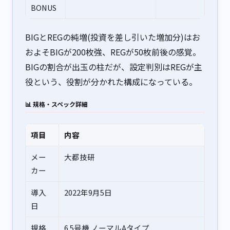
BONUS
BIGとREGの純増(投資を差し引いた増加分)はお
およそBIGが200枚強、REGが50枚前後の感覚。
BIGの割合が出玉の柱だが、設定判別はREGが主
役という、役割が分かれた構成になっている。
📊
規格・スペック詳細
項目
内容
メー
大都技研
カー
導入
2022年9月5日
日
規格
6.5号機 ノーマルAタイプ