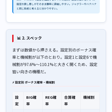
設定の良し悪しがそのまま勝率に直結しやすい。ジャグラーやハナハナ
と同じ系統と考えると分かりやすい。
📊
2. スペック
まずは数値から押さえる。設定別のボーナス確
率と機械割が以下のとおり。設定1と設定6で機
械割が97.6%〜110.1%と大きく開くため、設定
狙い向きの機種だ。
⚡
設定別 ボーナス確率・機械割
設
BIG確
REG確
合算確
機械割
定
率
率
率