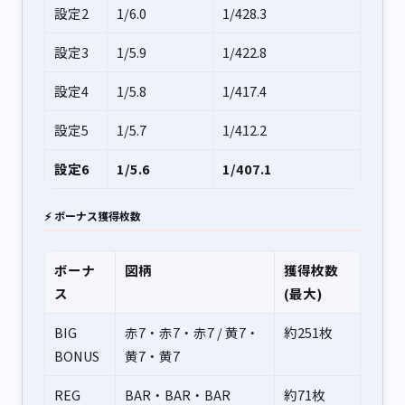
設定2
1/6.0
1/428.3
設定3
1/5.9
1/422.8
設定4
1/5.8
1/417.4
設定5
1/5.7
1/412.2
設定6
1/5.6
1/407.1
⚡
ボーナス獲得枚数
ボーナ
図柄
獲得枚数
ス
(最大)
BIG
赤7・赤7・赤7 / 黄7・
約251枚
BONUS
黄7・黄7
REG
BAR・BAR・BAR
約71枚