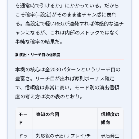
を通常時で引けるか」にかかっている。だから
こそ確率(=設定)がそのまま連チャン感に表れ
る。高設定で軽いREGが連発すれば体感的な連チ
ャンになるが、これは内部のストックではなく
単純な確率の結果だ。
🎬
演出・リーチ目の信頼度
本機の核心は全2030パターンというリーチ目の
豊富さ。リーチ目が出れば原則ボーナス確定
で、信頼度は非常に高い。モード別の演出信頼
度の考え方は次の表のとおり。
モー
察知の合図
信頼度の
ド
傾向
ドッ
対応役の矛盾(リプレイ/チ
矛盾発生