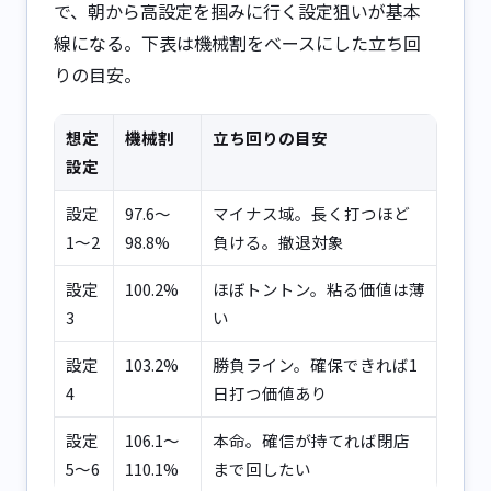
で、朝から高設定を掴みに行く設定狙いが基本
線になる。下表は機械割をベースにした立ち回
りの目安。
想定
機械割
立ち回りの目安
設定
設定
97.6〜
マイナス域。長く打つほど
1〜2
98.8%
負ける。撤退対象
設定
100.2%
ほぼトントン。粘る価値は薄
3
い
設定
103.2%
勝負ライン。確保できれば1
4
日打つ価値あり
設定
106.1〜
本命。確信が持てれば閉店
5〜6
110.1%
まで回したい