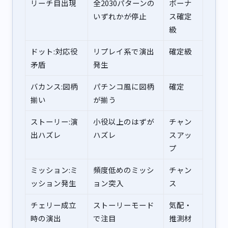
リーチ目出現
全2030パターンの
ボーナ
いずれかが停止
ス確定
級
ドット:対応役
リプレイ系で演出
確定級
矛盾
発生
バカンス:図柄
パチンコ風に図柄
確定
揃い
が揃う
ストーリー:演
小役以上のはずが
チャン
出ハズレ
ハズレ
スアッ
プ
ミッション:ミ
頻度低めのミッシ
チャン
ッション発生
ョン突入
ス
チェリー成立
ストーリーモード
気配・
時の演出
で注目
推測材