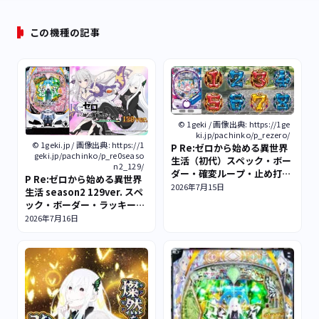
この機種の記事
© 1geki / 画像出典: https://1ge
ki.jp/pachinko/p_rezero/
© 1geki.jp / 画像出典: https://1
P Re:ゼロから始める異世界
geki.jp/pachinko/p_re0seaso
生活（初代）スペック・ボー
n2_129/
ダー・確変ループ・止め打ち
P Re:ゼロから始める異世界
期待値まとめ
2026年7月15日
生活 season2 129ver. スペ
ック・ボーダー・ラッキート
リガー・止め打ち期待値まと
2026年7月16日
め