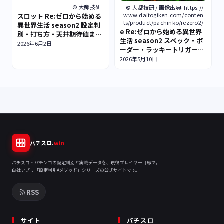
© 大都技研
© 大都技研 / 画像出典: https://
www.daitogiken.com/conten
スロット Re:ゼロから始める
ts/product/pachinko/rezero2/
異世界生活 season2 設定判
e Re:ゼロから始める異世界
別・打ち方・天井期待値まと
生活 season2 スペック・ボ
め
2026年6月2日
ーダー・ラッキートリガー・
止め打ち期待値まとめ
2026年5月10日
パチスロ.
win
パチスロ・パチンコの設定判別と実戦データを、現役プレイヤー目線で。
自社アプリ「設定判別Aメソッド」シリーズの公式サイトです。
RSS
サイト
パチスロ