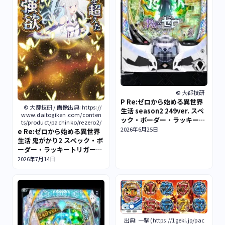
© 大都技研
P Re:ゼロから始める異世界
© 大都技研 / 画像出典: https://
生活 season2 249ver. スペ
www.daitogiken.com/conten
ック・ボーダー・ラッキート
ts/product/pachinko/rezero2/
リガー・止め打ち期待値まと
2026年6月25日
e Re:ゼロから始める異世界
め
生活 鬼がかり2 スペック・ボ
ーダー・ラッキートリガー・
止め打ち期待値まとめ
2026年7月14日
出典: 一撃 (https://1geki.jp/pac