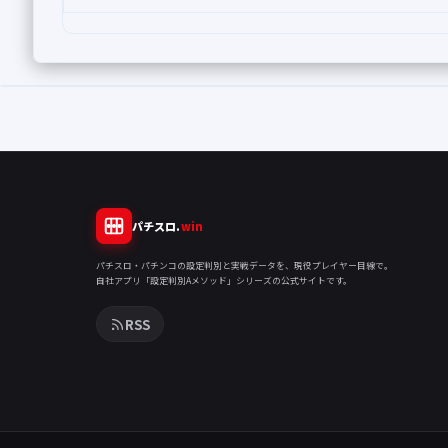
パチスロ.
win
パチスロ・パチンコの設定判別と実戦データを、現役プレイヤー目線で。
自社アプリ「設定判別Aメソッド」シリーズの公式サイトです。
RSS