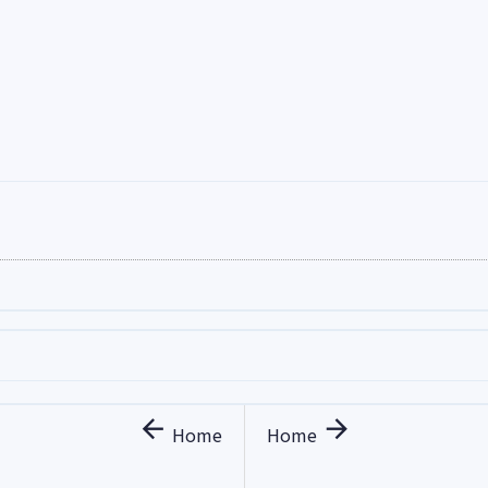


Home
Home