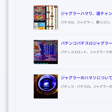
ジャグラーハマり、連チャ
パチスロ、ジャグラー、勝つコツ。設
パチンコパチスロジャグラ
パチンコスロット、ジャグラーでの立
ジャグラーのハマリについて
パチンコ・パチスロ。ジャグラーのハ