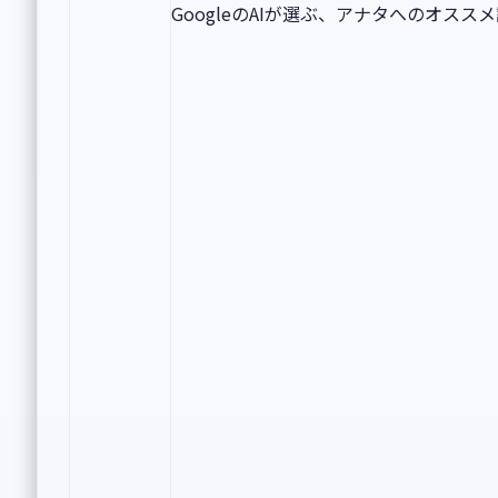
GoogleのAIが選ぶ、アナタへのオスス