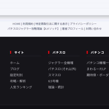
HOME
|
利用規約
|
特定商取引法に関する表示
|
プライバシーポリシー
パチスロジャグラー攻略理論【Aメソッド】
|
著者プロフィール
|
お問い合わせ
サイト
パチスロ
パチンコ
ホーム
ジャグラー全機種
パチンコ機種一
ブログ
パチスロ (それ以外)
まわるーだLP
設定判別
スマスロ
期待値・ボーダ
攻略・解析
6.5号機
人気ランキング
理論・統計