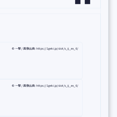
© 一撃 / 画像出典: https://1geki.jp/slot/s_ij_ex_6/
© 一撃 / 画像出典: https://1geki.jp/slot/s_ij_ex_6/