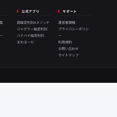
公式アプリ
サポート
覧
超設定判別Aメソッド
運営者情報
ジャグラー設定判別
プライバシーポリシ
ー
ハナハナ設定判別
ー
まわるーだ
利用規約
お問い合わせ
サイトマップ