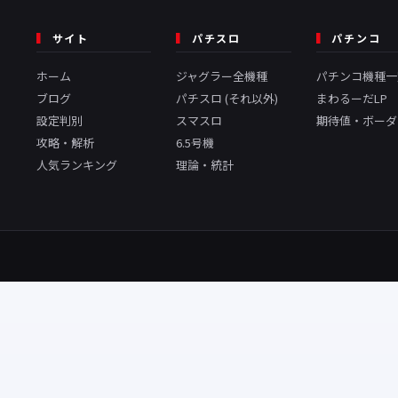
サイト
パチスロ
パチンコ
ホーム
ジャグラー全機種
パチンコ機種一
ブログ
パチスロ (それ以外)
まわるーだLP
設定判別
スマスロ
期待値・ボーダ
攻略・解析
6.5号機
人気ランキング
理論・統計