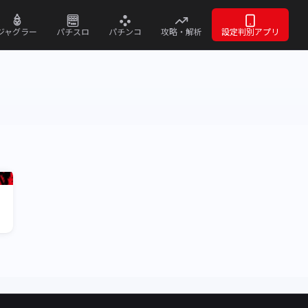
ジャグラー
パチスロ
パチンコ
攻略・解析
設定判別アプリ
ット