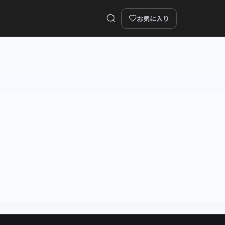
お気に入り