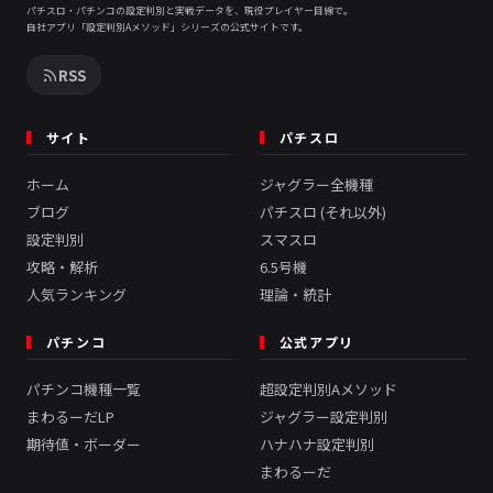
パチスロ・パチンコの設定判別と実戦データを、現役プレイヤー目線で。
自社アプリ「設定判別Aメソッド」シリーズの公式サイトです。
RSS
サイト
パチスロ
ホーム
ジャグラー全機種
ブログ
パチスロ (それ以外)
設定判別
スマスロ
攻略・解析
6.5号機
人気ランキング
理論・統計
パチンコ
公式アプリ
パチンコ機種一覧
超設定判別Aメソッド
まわるーだLP
ジャグラー設定判別
期待値・ボーダー
ハナハナ設定判別
まわるーだ