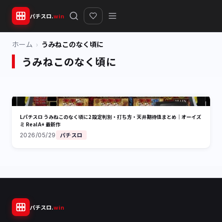
パチスロ.
win
ホーム
うみねこのなく頃に
うみねこのなく頃に
© オーイズミ / 画像出典: https://1geki.jp/slot/l_umineko2/
Lパチスロ うみねこのなく頃に2 設定判別・打ち方・天井期待値まとめ｜オーイズ
ミ Real A+ 最新作
パチスロ
2026/05/29
パチスロ.
win