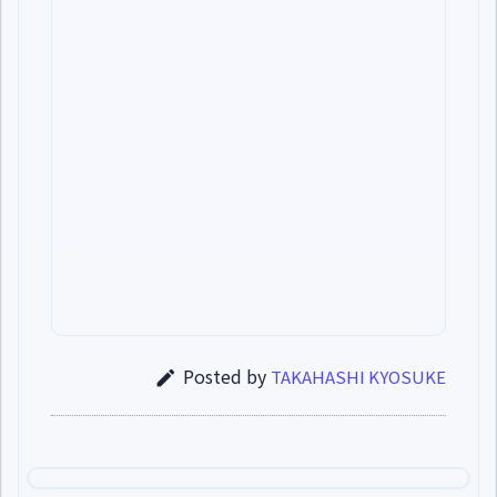
Posted by
TAKAHASHI KYOSUKE
