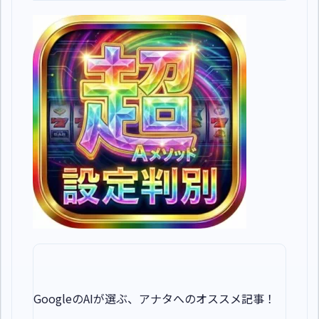
GoogleのAIが選ぶ、アナタへのオススメ記事！