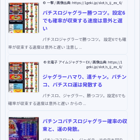
© 一撃 / 画像出典: https://1geki.jp/slot/s_ij_ex_6/
パチスロジャグラー勝つコツ。設定6
でも確率が収束する速度は意外と遅
い
パチスロジャグラーで勝つコツ。 設定6でも確
率が収束する速度は意外と遅い 注意し ...
© 北電子 アイムジャグラーEX / 画像出典: https://1
geki.jp/slot/s_ij_ex_6/
ジャグラーハマり、連チャン。パチン
コ、パチスロ運は発散する
パチスロ、ジャグラー、勝つコツ。設定6でも
確率が収束する速度は意外と遅い からの ...
パチンコパチスロジャグラー確率の収
束と、運の発散。
パチンコスロット、ジャグラーでの立ち回り。