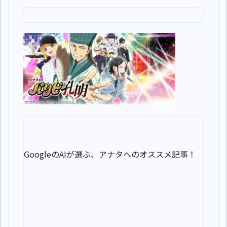
GoogleのAIが選ぶ、アナタへのオススメ記事！