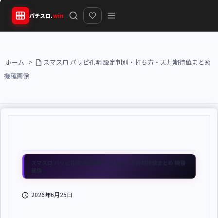
パチスロ.
win
ホーム
>
スマスロ パリピ孔明 設定判別・打ち方・天井期待値まとめ

機種画像
スマスロ パリピ孔明 設定判別・打ち方・天井期待値まとめ 機種
画像
2026年6月25日
