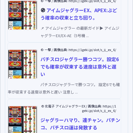
© 一撃 / 画像出典: https://1geki.jp/slot/s_ij_ex_6/
🧭
アイムジャグラーEX、APEX:ぶど
う確率の収束と立ち回り。
📌 アイムジャグラー の最新ガイド▶︎ アイムジ
ャグラーEX/EX-AE（5号機 ...
© 一撃 / 画像出典: https://1geki.jp/slot/s_ij_ex_6/
パチスロジャグラー勝つコツ。設定6
でも確率が収束する速度は意外と遅
い
パチスロジャグラーで勝つコツ。 設定6でも確
率が収束する速度は意外と遅い 注意し ...
© 北電子 アイムジャグラーEX / 画像出典: https://1
geki.jp/slot/s_ij_ex_6/
ジャグラーハマり、連チャン。パチン
コ、パチスロ運は発散する