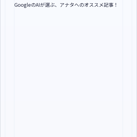
GoogleのAIが選ぶ、アナタへのオススメ記事！