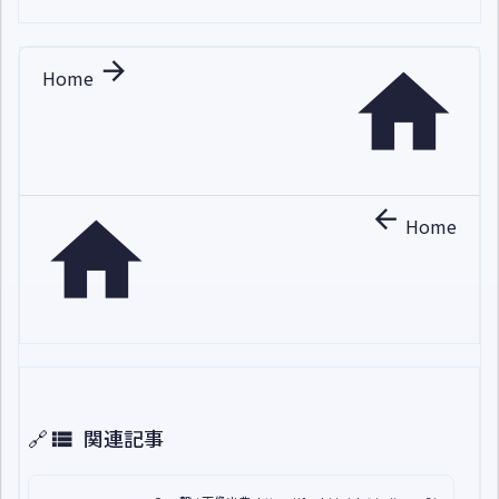


Home


Home
🔗
関連記事
