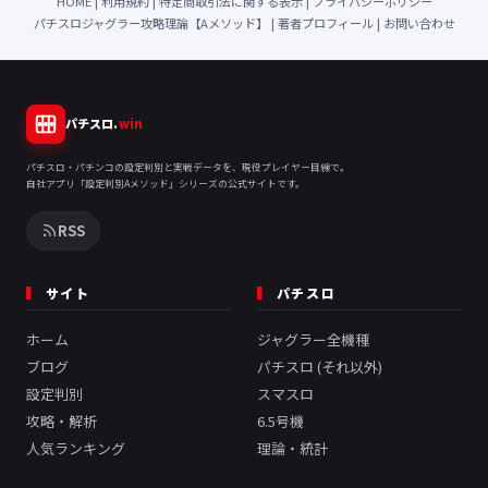
HOME
|
利用規約
|
特定商取引法に関する表示
|
プライバシーポリシー
パチスロジャグラー攻略理論【Aメソッド】
|
著者プロフィール
|
お問い合わせ
パチスロ.
win
パチスロ・パチンコの設定判別と実戦データを、現役プレイヤー目線で。
自社アプリ「設定判別Aメソッド」シリーズの公式サイトです。
RSS
サイト
パチスロ
ホーム
ジャグラー全機種
ブログ
パチスロ (それ以外)
設定判別
スマスロ
攻略・解析
6.5号機
人気ランキング
理論・統計