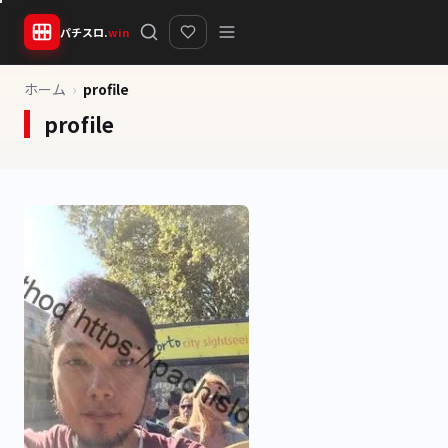
パチスロ.
win
ホーム
profile
profile