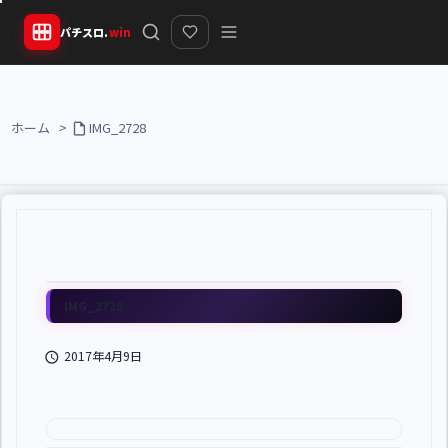
パチスロ.
win
ホーム
>
IMG_2728

IMG_2728
2017年4月9日
