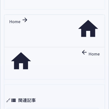


Home


Home
🔗
関連記事
