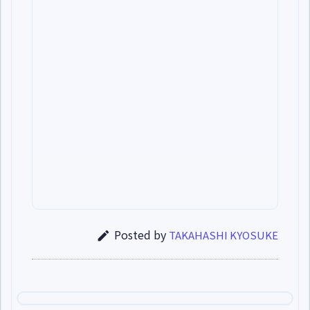
Posted by
TAKAHASHI KYOSUKE
