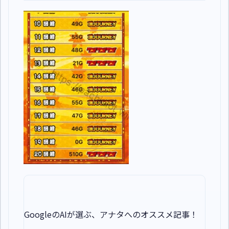
GoogleのAIが選ぶ、アナタへのオススメ記事！