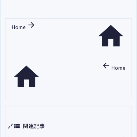


Home


Home
🔗
関連記事
