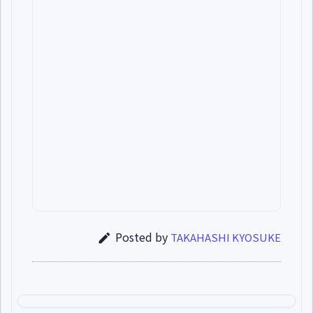
Posted by
TAKAHASHI KYOSUKE
