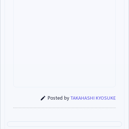
Posted by
TAKAHASHI KYOSUKE
