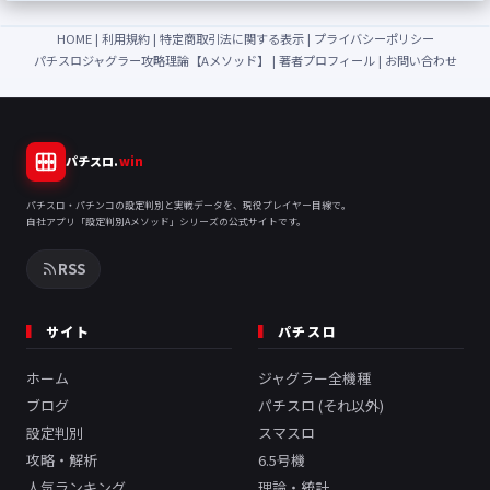
HOME
|
利用規約
|
特定商取引法に関する表示
|
プライバシーポリシー
パチスロジャグラー攻略理論【Aメソッド】
|
著者プロフィール
|
お問い合わせ
パチスロ.
win
パチスロ・パチンコの設定判別と実戦データを、現役プレイヤー目線で。
自社アプリ「設定判別Aメソッド」シリーズの公式サイトです。
RSS
サイト
パチスロ
ホーム
ジャグラー全機種
ブログ
パチスロ (それ以外)
設定判別
スマスロ
攻略・解析
6.5号機
人気ランキング
理論・統計