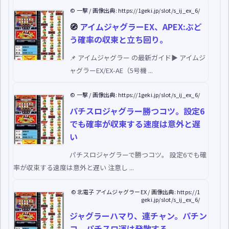
© 一撃 / 画像出典: https://1geki.jp/slot/s_ij_ex_6/
🧭
アイムジャグラーEX、APEX:ぶど
う確率の収束と立ち回り。
📌 アイムジャグラー の最新ガイド▶︎ アイムジ
ャグラーEX/EX-AE（5号機 ...
© 一撃 / 画像出典: https://1geki.jp/slot/s_ij_ex_6/
パチスロジャグラー勝つコツ。設定6
でも確率が収束する速度は意外と遅
い
パチスロジャグラーで勝つコツ。 設定6でも確
率が収束する速度は意外と遅い 注意し ...
© 北電子 アイムジャグラーEX / 画像出典: https://1
geki.jp/slot/s_ij_ex_6/
ジャグラーハマり、連チャン。パチン
コ、パチスロ運は発散する