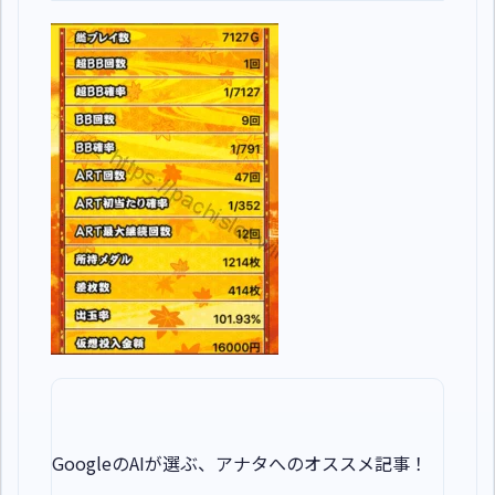
GoogleのAIが選ぶ、アナタへのオススメ記事！