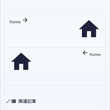


Home


Home
🔗
関連記事
