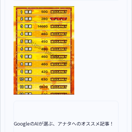
GoogleのAIが選ぶ、アナタへのオススメ記事！