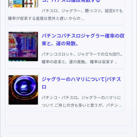
パチスロ、ジャグラー、勝つコツ。設定6でも
確率が収束する速度は意外と遅い からの ...
パチンコパチスロジャグラー確率の収
束と、運の発散。
パチンコスロット、ジャグラーでの立ち回り。
確率の収束と、運の発散。 確率は収束す ...
ジャグラーのハマリについて|パチス
ロ
パチンコ・パチスロ。ジャグラーのハマリに
ついて ご存じの方も多いと思うが、パチン ...