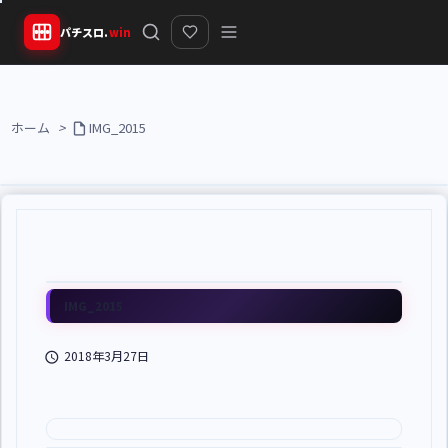
パチスロ.
win
ホーム
>
IMG_2015

IMG_2015
2018年3月27日
