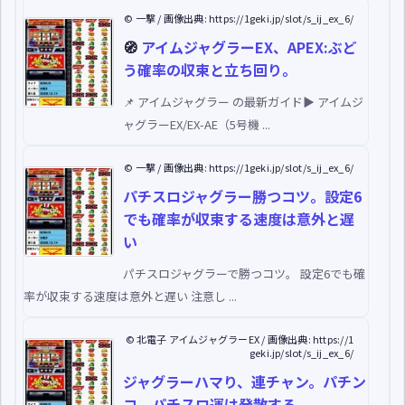
© 一撃 / 画像出典: https://1geki.jp/slot/s_ij_ex_6/
🧭
アイムジャグラーEX、APEX:ぶど
う確率の収束と立ち回り。
📌 アイムジャグラー の最新ガイド▶︎ アイムジ
ャグラーEX/EX-AE（5号機 ...
© 一撃 / 画像出典: https://1geki.jp/slot/s_ij_ex_6/
パチスロジャグラー勝つコツ。設定6
でも確率が収束する速度は意外と遅
い
パチスロジャグラーで勝つコツ。 設定6でも確
率が収束する速度は意外と遅い 注意し ...
© 北電子 アイムジャグラーEX / 画像出典: https://1
geki.jp/slot/s_ij_ex_6/
ジャグラーハマり、連チャン。パチン
コ、パチスロ運は発散する