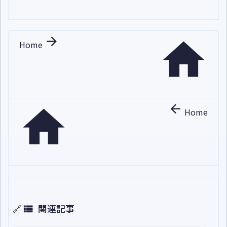


Home


Home
🔗
関連記事
