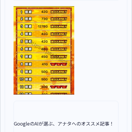
GoogleのAIが選ぶ、アナタへのオススメ記事！