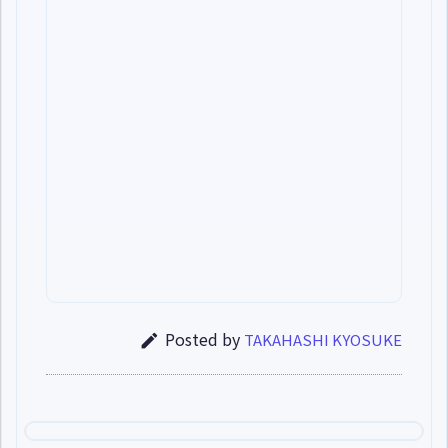
Posted by
TAKAHASHI KYOSUKE
