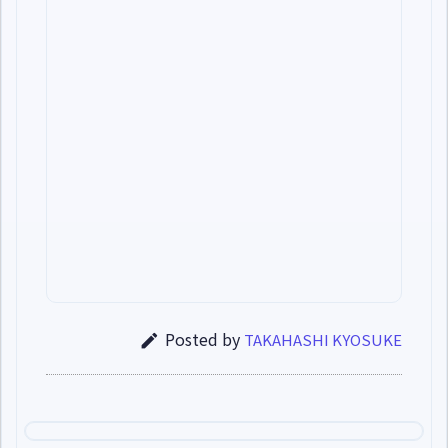
Posted by
TAKAHASHI KYOSUKE
