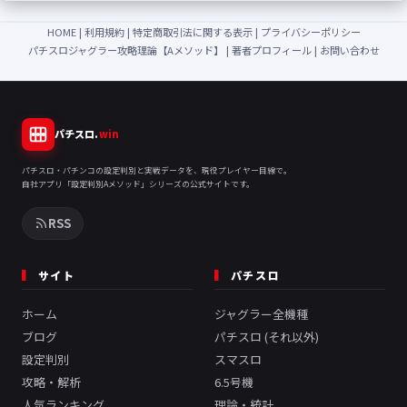
HOME
|
利用規約
|
特定商取引法に関する表示
|
プライバシーポリシー
パチスロジャグラー攻略理論【Aメソッド】
|
著者プロフィール
|
お問い合わせ
パチスロ.
win
パチスロ・パチンコの設定判別と実戦データを、現役プレイヤー目線で。
自社アプリ「設定判別Aメソッド」シリーズの公式サイトです。
RSS
サイト
パチスロ
ホーム
ジャグラー全機種
ブログ
パチスロ (それ以外)
設定判別
スマスロ
攻略・解析
6.5号機
人気ランキング
理論・統計