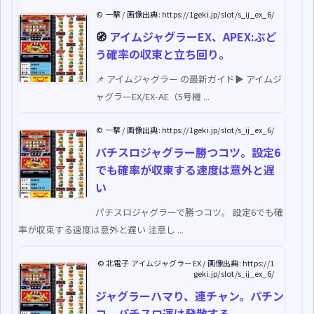
© 一撃 / 画像出典: https://1geki.jp/slot/s_ij_ex_6/
🧭
アイムジャグラーEX、APEX:ぶど
う確率の収束と立ち回り。
📌 アイムジャグラー の最新ガイド▶︎ アイムジ
ャグラーEX/EX-AE（5号機 ...
© 一撃 / 画像出典: https://1geki.jp/slot/s_ij_ex_6/
パチスロジャグラー勝つコツ。設定6
でも確率が収束する速度は意外と遅
い
パチスロジャグラーで勝つコツ。 設定6でも確
率が収束する速度は意外と遅い 注意し ...
© 北電子 アイムジャグラーEX / 画像出典: https://1
geki.jp/slot/s_ij_ex_6/
ジャグラーハマり、連チャン。パチン
コ、パチスロ運は発散する