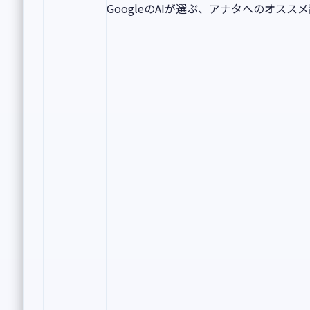
GoogleのAIが選ぶ、アナタへのオスス