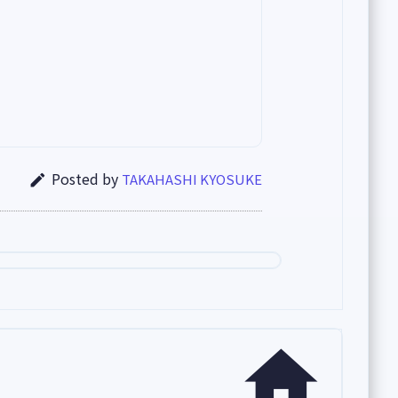
Posted by
TAKAHASHI KYOSUKE

