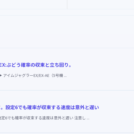
PEX:ぶどう確率の収束と立ち回り。
アイムジャグラーEX/EX-AE（5号機 ...
。設定6でも確率が収束する速度は意外と遅い
定6でも確率が収束する速度は意外と遅い 注意し ...