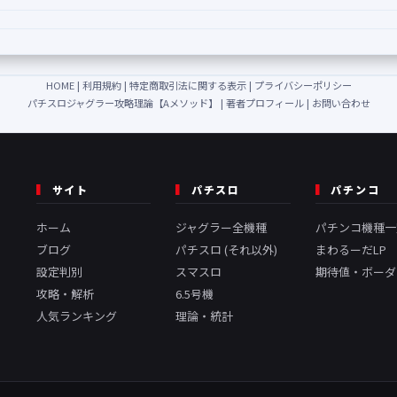
HOME
|
利用規約
|
特定商取引法に関する表示
|
プライバシーポリシー
パチスロジャグラー攻略理論【Aメソッド】
|
著者プロフィール
|
お問い合わせ
サイト
パチスロ
パチンコ
ホーム
ジャグラー全機種
パチンコ機種一
ブログ
パチスロ (それ以外)
まわるーだLP
設定判別
スマスロ
期待値・ボーダ
攻略・解析
6.5号機
人気ランキング
理論・統計