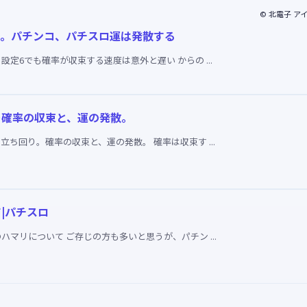
© 北電子 アイムジ
ン。パチンコ、パチスロ運は発散する
定6でも確率が収束する速度は意外と遅い からの ...
ー確率の収束と、運の発散。
ち回り。確率の収束と、運の発散。 確率は収束す ...
|パチスロ
マリについて ご存じの方も多いと思うが、パチン ...