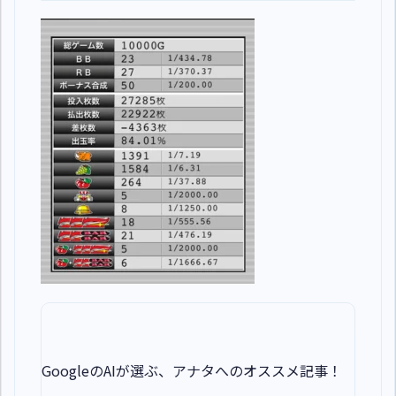
GoogleのAIが選ぶ、アナタへのオススメ記事！