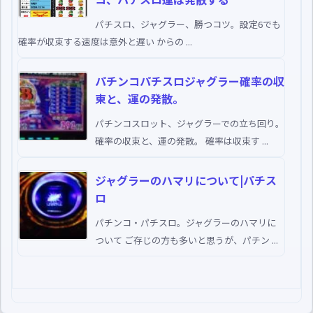
パチスロ、ジャグラー、勝つコツ。設定6でも
確率が収束する速度は意外と遅い からの ...
パチンコパチスロジャグラー確率の収
束と、運の発散。
パチンコスロット、ジャグラーでの立ち回り。
確率の収束と、運の発散。 確率は収束す ...
ジャグラーのハマリについて|パチス
ロ
パチンコ・パチスロ。ジャグラーのハマリに
ついて ご存じの方も多いと思うが、パチン ...