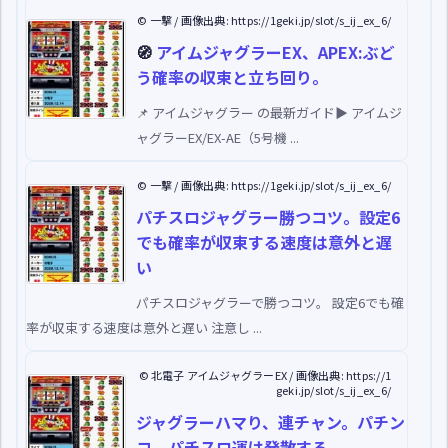
© 一撃 / 画像出典: https://1geki.jp/slot/s_ij_ex_6/
🧭
アイムジャグラーEX、APEX:ぶど
う確率の収束と立ち回り。
📌 アイムジャグラー の最新ガイド▶︎ アイムジ
ャグラーEX/EX-AE（5号機 ...
© 一撃 / 画像出典: https://1geki.jp/slot/s_ij_ex_6/
パチスロジャグラー勝つコツ。設定6
でも確率が収束する速度は意外と遅
い
パチスロジャグラーで勝つコツ。 設定6でも確
率が収束する速度は意外と遅い 注意し ...
© 北電子 アイムジャグラーEX / 画像出典: https://1
geki.jp/slot/s_ij_ex_6/
ジャグラーハマり、連チャン。パチン
コ、パチスロ運は発散する