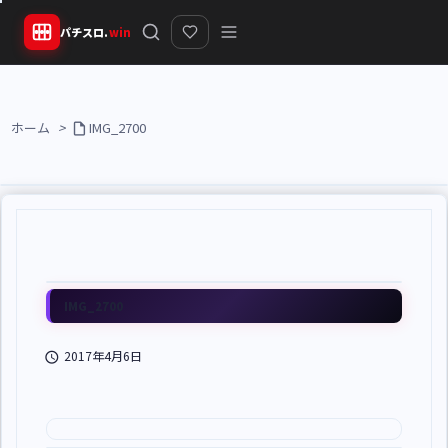
パチスロ.
win
ホーム
>
IMG_2700

IMG_2700
2017年4月6日
